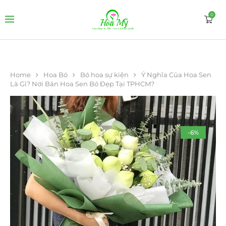
0
Home
Hoa Bó
Bó hoa sự kiện
Ý Nghĩa Của Hoa Sen
Là Gì? Nơi Bán Hoa Sen Bó Đẹp Tại TPHCM?
-6%