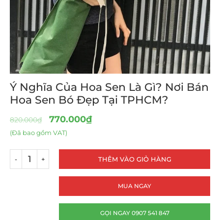
Ý Nghĩa Của Hoa Sen Là Gì? Nơi Bán
Hoa Sen Bó Đẹp Tại TPHCM?
770.000
₫
820.000
₫
(Đã bao gồm VAT)
THÊM VÀO GIỎ HÀNG
MUA NGAY
GỌI NGAY 0907 541 847