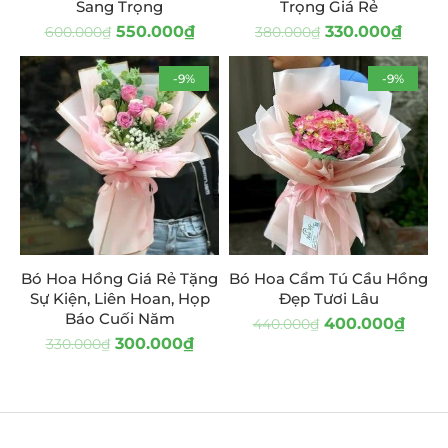
Sang Trọng
Trọng Giá Rẻ
550.000
₫
330.000
₫
600.000
₫
380.000
₫
-9%
-9%
Bó Hoa Hồng Giá Rẻ Tặng
Bó Hoa Cẩm Tú Cầu Hồng
Sự Kiện, Liên Hoan, Họp
Đẹp Tươi Lâu
Báo Cuối Năm
400.000
₫
440.000
₫
300.000
₫
330.000
₫