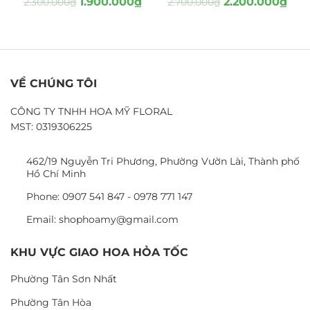
1.900.000
₫
2.200.000
₫
2.300.000
₫
2.700.000
₫
VỀ CHÚNG TÔI
CÔNG TY TNHH HOA MỸ FLORAL
MST: 0319306225
462/19 Nguyễn Tri Phương, Phường Vườn Lài, Thành phố
Hồ Chí Minh
Phone: 0907 541 847 - 0978 771 147
Email: shophoamy@gmail.com
KHU VỰC GIAO HOA HỎA TỐC
Phường Tân Sơn Nhất
Phường Tân Hòa