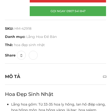
GỌI NGAY 0907 541 847
SKU:
HM-42918
Danh mục:
Lẵng Hoa Để Bàn
Thẻ:
hoa đẹp sinh nhật
Share
MÔ TẢ
Hoa Đẹp Sinh Nhật
Lẵng hoa gồm: Từ 33-35 hoa ly hồng, lan hồ điệp vàng,
hoa hồng môn, hoa hồng vàng, lá bạc, hoa salem