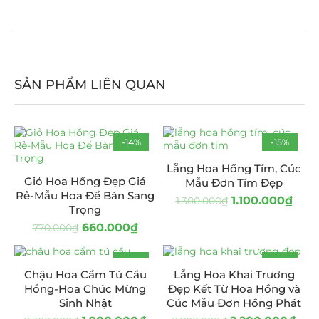
SẢN PHẨM LIÊN QUAN
-14%
-15%
HOT
Lẵng Hoa Hồng Tím, Cúc
Giỏ Hoa Hồng Đẹp Giá
Mẫu Đơn Tím Đẹp
Rẻ-Mẫu Hoa Để Bàn Sang
1.100.000
₫
1.300.000
₫
Trọng
660.000
₫
770.000
₫
-17%
-19%
Chậu Hoa Cẩm Tú Cầu
Lẵng Hoa Khai Trương
Hồng-Hoa Chúc Mừng
Đẹp Kết Từ Hoa Hồng và
Sinh Nhật
Cúc Mẫu Đơn Hồng Phát