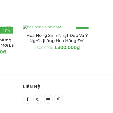
-91%
-19%
Hoa Hồng Sinh Nhật Đẹp Và Ý
 Mừng
Nghĩa [Lẵng Hoa Hồng Đỏ]
 Mới Lạ
1.300.000
₫
1.600.000
₫
00
₫
LIÊN HỆ