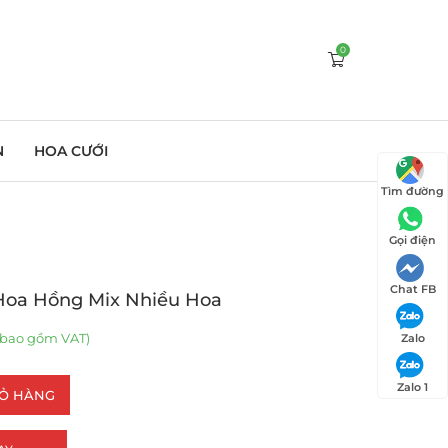
0
N
HOA CƯỚI
Tìm đường
Gọi điện
Chat FB
Hoa Hồng Mix Nhiều Hoa
bao gồm VAT)
Zalo
Zalo 1
IỎ HÀNG