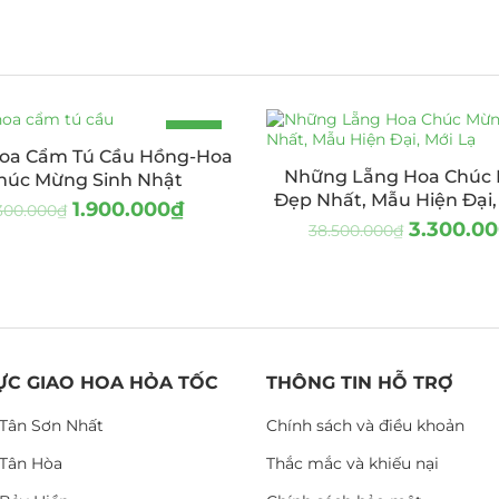
-17%
oa Cẩm Tú Cầu Hồng-Hoa
Những Lẵng Hoa Chúc
húc Mừng Sinh Nhật
Đẹp Nhất, Mẫu Hiện Đại,
1.900.000
₫
300.000
₫
3.300.0
38.500.000
₫
ỰC GIAO HOA HỎA TỐC
THÔNG TIN HỖ TRỢ
Tân Sơn Nhất
Chính sách và điều khoản
Tân Hòa
Thắc mắc và khiếu nại