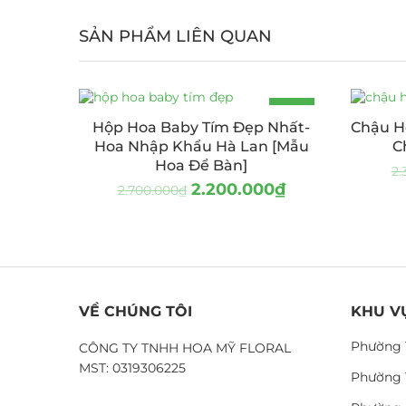
SẢN PHẨM LIÊN QUAN
-19%
Hộp Hoa Baby Tím Đẹp Nhất-
Chậu H
Hoa Nhập Khẩu Hà Lan [Mẫu
C
Hoa Để Bàn]
2.
2.200.000
₫
2.700.000
₫
VỀ CHÚNG TÔI
KHU V
Phường 
CÔNG TY TNHH HOA MỸ FLORAL
MST: 0319306225
Phường 