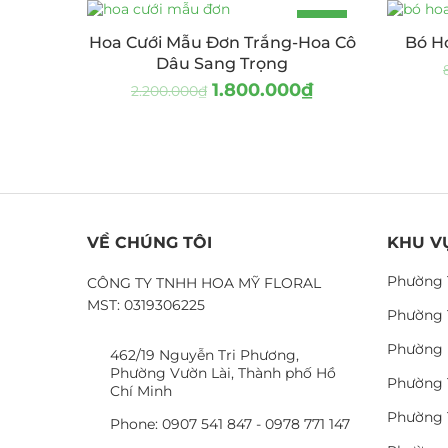
-18%
Hoa Cưới Mẫu Đơn Trắng-Hoa Cô
Bó H
Dâu Sang Trọng
1.800.000
₫
2.200.000
₫
VỀ CHÚNG TÔI
KHU V
Phường 
CÔNG TY TNHH HOA MỸ FLORAL
MST: 0319306225
Phường 
Phường 
462/19 Nguyễn Tri Phương,
Phường Vườn Lài, Thành phố Hồ
Phường 
Chí Minh
Phường 
Phone: 0907 541 847 - 0978 771 147