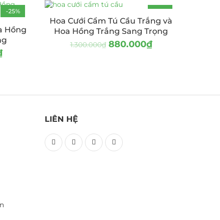
-25%
-32%
Hoa Cưới Cẩm Tú Cầu Trắng và
a Hồng
Hoa Hồng Trắng Sang Trọng
ng
880.000
₫
1.300.000
₫
₫
LIÊN HỆ
ền