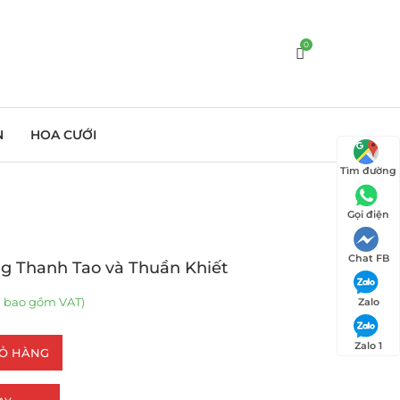
0
N
HOA CƯỚI
Tìm đường
Gọi điện
Chat FB
g Thanh Tao và Thuần Khiết
 bao gồm VAT)
Zalo
Zalo 1
IỎ HÀNG