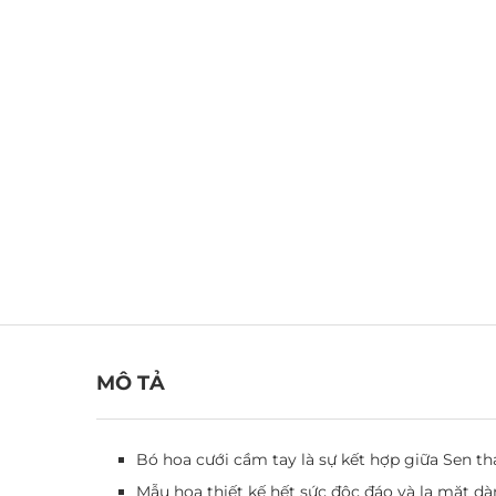
MÔ TẢ
Bó hoa cưới cầm tay là sự kết hợp giữa Sen th
Mẫu hoa thiết kế hết sức độc đáo và lạ mặt dà