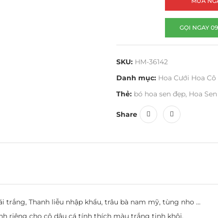
MUA NG
GỌI NGAY 09
SKU:
HM-36142
Danh mục:
Hoa Cưới Hoa Cô
Thẻ:
bó hoa sen đẹp
,
Hoa Sen
Share
ái trắng, Thanh liễu nhập khẩu, trâu bà nam mỹ, tùng nho …
nh riêng cho cô dâu cá tính thích màu trắng tinh khôi.