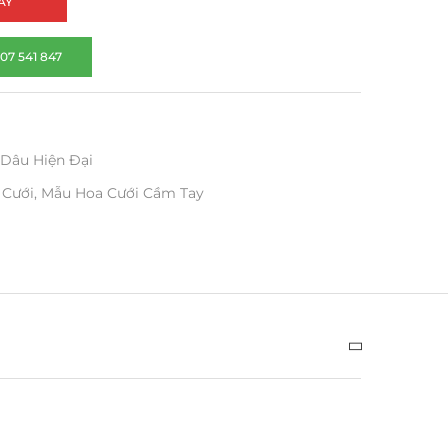
AY
07 541 847
 Dâu Hiện Đại
 Cưới
,
Mẫu Hoa Cưới Cầm Tay