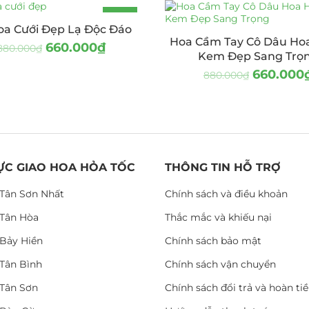
-25%
oa Cưới Đẹp Lạ Độc Đáo
Hoa Cầm Tay Cô Dâu Ho
660.000
₫
880.000
₫
Kem Đẹp Sang Trọ
660.000
880.000
₫
ỰC GIAO HOA HỎA TỐC
THÔNG TIN HỖ TRỢ
Tân Sơn Nhất
Chính sách và điều khoản
Tân Hòa
Thắc mắc và khiếu nại
Bảy Hiền
Chính sách bảo mật
Tân Bình
Chính sách vận chuyển
Tân Sơn
Chính sách đổi trả và hoàn ti