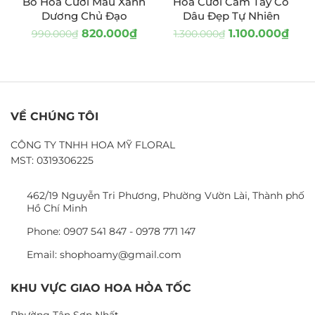
Bó Hoa Cưới Màu Xanh
Hoa Cưới Cầm Tay Cô
Dương Chủ Đạo
Dâu Đẹp Tự Nhiên
820.000
₫
1.100.000
₫
990.000
₫
1.300.000
₫
VỀ CHÚNG TÔI
CÔNG TY TNHH HOA MỸ FLORAL
MST: 0319306225
462/19 Nguyễn Tri Phương, Phường Vườn Lài, Thành phố
Hồ Chí Minh
Phone: 0907 541 847 - 0978 771 147
Email: shophoamy@gmail.com
KHU VỰC GIAO HOA HỎA TỐC