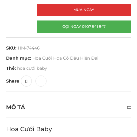
MUA NGAY
GỌI NGAY 0907 541 847
SKU:
HM-74446
Danh mục:
Hoa Cưới Hoa Cô Dâu Hiện Đại
Thẻ:
hoa cưới baby
Share
MÔ TẢ
Hoa Cưới Baby