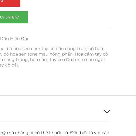
AY
07 541 847
 Dâu Hiện Đại
âu
,
bó hoa sen cầm tay cô dâu dáng tròn
,
bó hoa
h
,
bó hoa sen tone màu hồng phấn
,
Hoa cầm tay cô
âu sang trọng
,
hoa cầm tay cô dâu tone màu ngọt
ay cô dâu
ỹ mà chẳng ai có thể khước từ. Đặc biệt là với các