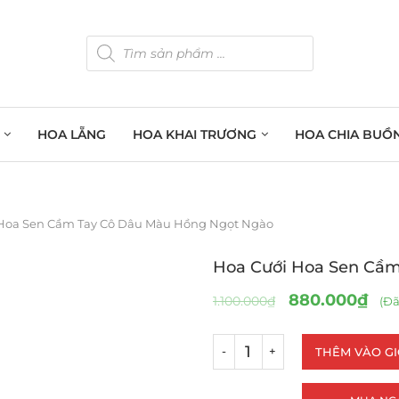
HOA LẴNG
HOA KHAI TRƯƠNG
HOA CHIA BUỒ
Hoa Sen Cầm Tay Cô Dâu Màu Hồng Ngọt Ngào
Hoa Cưới Hoa Sen Cầ
880.000
₫
1.100.000
₫
(Đã
THÊM VÀO G