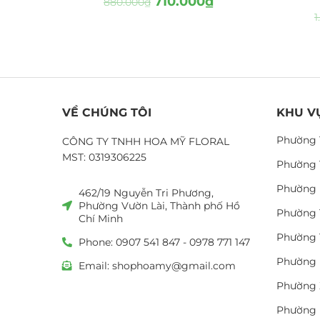
710.000
₫
880.000
₫
1
VỀ CHÚNG TÔI
KHU V
Phường 
CÔNG TY TNHH HOA MỸ FLORAL
MST: 0319306225
Phường 
Phường 
462/19 Nguyễn Tri Phương,
Phường Vườn Lài, Thành phố Hồ
Phường 
Chí Minh
Phường 
Phone: 0907 541 847 - 0978 771 147
Phường 
Email: shophoamy@gmail.com
Phường 
Phường 