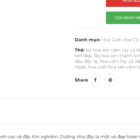
MUA NG
GỌI NGAY 09
Danh mục:
Hoa Cưới Hoa Cô
Thẻ:
bó hoa sen cầm tay cô d
sen đẹp
,
Bó hoa sen thanh lịc
dâu độc lạ
,
Hoa cầm tay cô d
ngào
,
hoa cưới hoa sen cầm t
Share
anh cao và đầy tôn nghiêm. Dường như đây là một vẻ đẹp hoàn m