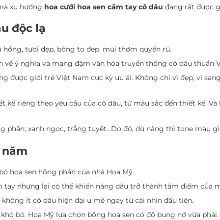
ế mà xu hướng
hoa cưới hoa sen cầm tay cô dâu
đang rất được gi
u độc lạ
hồng, tươi đẹp, bông to đẹp, mùi thơm quyến rũ.
n về ý nghĩa và mang đậm văn hóa truyền thống cô dâu thuần V
g được giới trẻ Việt Nam cực kỳ ưu ái. Không chỉ vì đẹp, vì san
ết kế riêng theo yêu cầu của cô dâu, từ màu sắc đến thiết kế. V
ng phấn, xanh ngọc, trắng tuyết…Do đó, dù nàng thì tone màu gì
m năm
 bó hoa sen hồng phấn của nhà Hoa Mỹ.
m tay nhưng lại có thể khiến nàng dâu trở thành tâm điểm của m
 không ít cô dâu hiện đại u mê ngay từ cái nhìn đầu tiên.
 khó bó. Hoa Mỹ lựa chọn bông hoa sen có độ bung nở vừa phải.