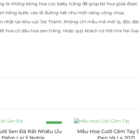
ng là những bông hoa cúc baby trắng để giúp bó hoa giữa được 
 sen hồng bước vào lễ đường hết như một nàng công chúa.
ín nhất tại khu vực Sài Thành. Không chỉ mẫu mã mới lạ, độc đáo
t hoa cô dâu hoa sen trắng. Hoặc quý khách có thể mix hai loạ
-20%
ưới Sen Đá Rất Nhiều Ưu
Mẫu Hoa Cưới Cầm Tay 
Điểm Lại Ý Nghĩa
Đẹp Và Lạ 2021