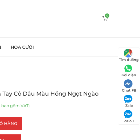
0
N
HOA CƯỚI
Tìm đường
Gọi điện
Chat FB
m Tay Cô Dâu Màu Hồng Ngọt Ngào
 bao gồm VAT)
Zalo
Zalo 1
IỎ HÀNG