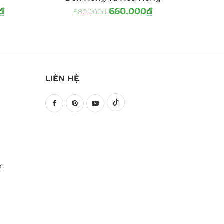
₫
660.000
₫
880.000
₫
LIÊN HỆ
ền