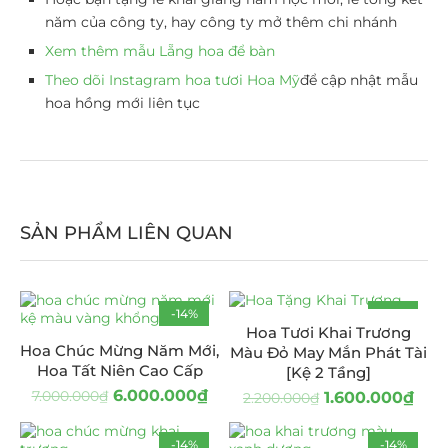
năm của công ty, hay công ty mở thêm chi nhánh
Xem thêm mẫu Lẵng hoa để bàn
Theo dõi Instagram hoa tươi Hoa Mỹ
để cập nhật mẫu
hoa hồng mới liên tục
SẢN PHẨM LIÊN QUAN
-14%
-27%
Hoa Tươi Khai Trương
Hoa Chúc Mừng Năm Mới,
Màu Đỏ May Mắn Phát Tài
Hoa Tất Niên Cao Cấp
[Kệ 2 Tầng]
6.000.000
₫
7.000.000
₫
1.600.000
₫
2.200.000
₫
-14%
-14%