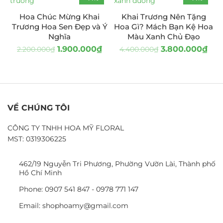
Hoa Chúc Mừng Khai
Khai Trương Nên Tặng
Trương Hoa Sen Đẹp và Ý
Hoa Gì? Mách Bạn Kệ Hoa
Nghĩa
Màu Xanh Chủ Đạo
1.900.000
₫
3.800.000
₫
2.200.000
₫
4.400.000
₫
VỀ CHÚNG TÔI
CÔNG TY TNHH HOA MỸ FLORAL
MST: 0319306225
462/19 Nguyễn Tri Phương, Phường Vườn Lài, Thành phố
Hồ Chí Minh
Phone: 0907 541 847 - 0978 771 147
Email: shophoamy@gmail.com