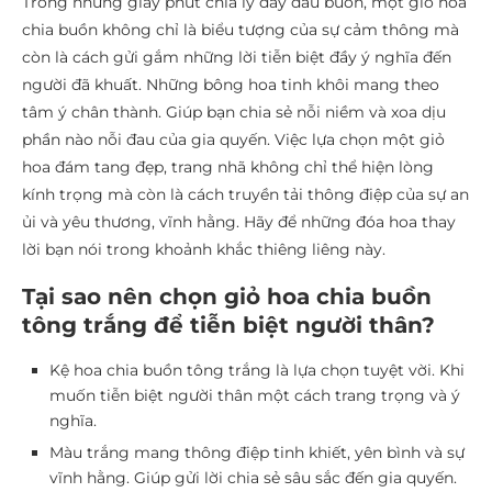
Trong những giây phút chia ly đầy đau buồn, một giỏ hoa
chia buồn không chỉ là biểu tượng của sự cảm thông mà
còn là cách gửi gắm những lời tiễn biệt đầy ý nghĩa đến
người đã khuất. Những bông hoa tinh khôi mang theo
tâm ý chân thành. Giúp bạn chia sẻ nỗi niềm và xoa dịu
phần nào nỗi đau của gia quyến. Việc lựa chọn một giỏ
hoa đám tang đẹp, trang nhã không chỉ thể hiện lòng
kính trọng mà còn là cách truyền tải thông điệp của sự an
ủi và yêu thương, vĩnh hằng. Hãy để những đóa hoa thay
lời bạn nói trong khoảnh khắc thiêng liêng này.
Tại sao nên chọn giỏ hoa chia buồn
tông trắng để tiễn biệt người thân?
Kệ hoa chia buồn tông trắng là lựa chọn tuyệt vời. Khi
muốn tiễn biệt người thân một cách trang trọng và ý
nghĩa.
Màu trắng mang thông điệp tinh khiết, yên bình và sự
vĩnh hằng. Giúp gửi lời chia sẻ sâu sắc đến gia quyến.