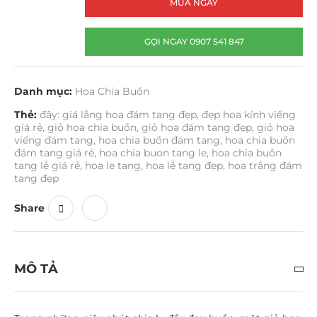
MUA NGAY
GỌI NGAY 0907 541 847
Danh mục:
Hoa Chia Buồn
Thẻ:
đây: giá lẵng hoa đám tang đẹp
,
đẹp hoa kính viếng
giá rẻ
,
giỏ hoa chia buồn
,
giỏ hoa đám tang đẹp
,
giỏ hoa
viếng đám tang
,
hoa chia buồn đám tang
,
hoa chia buồn
đám tang giá rẻ
,
hoa chia buon tang le
,
hoa chia buồn
tang lễ giá rẻ
,
hoa le tang
,
hoa lễ tang đẹp
,
hoa trắng đám
tang đẹp
Share
MÔ TẢ