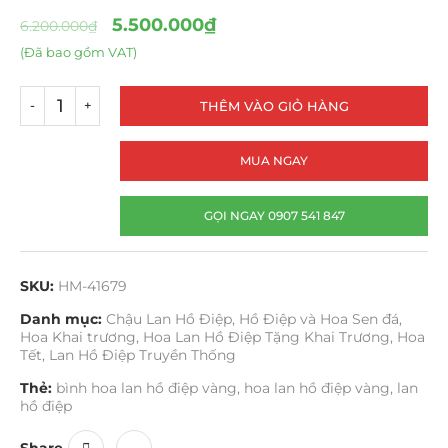
5.500.000
₫
6.200.000
₫
(Đã bao gồm VAT)
THÊM VÀO GIỎ HÀNG
MUA NGAY
GỌI NGAY 0907 541 847
SKU:
HM-41679
Danh mục:
Chậu Lan Hồ Điệp
,
Hồ Điệp và Hoa Sen đá
,
Hoa Khai trương
,
Hoa Lan Hồ Điệp Tặng Khai Trương
,
Hoa
Tết
,
Lan Hồ Điệp Truyền Thống
Thẻ:
bình hoa lan hồ điệp vàng
,
hoa lan hồ điệp vàng
,
lan
hồ điệp
Share