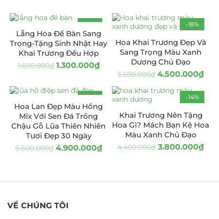
-19%
-18%
Lẵng Hoa Để Bàn Sang
Hoa Khai Trương Đẹp Và
Trọng-Tặng Sinh Nhật Hay
Sang Trọng Màu Xanh
Khai Trương Đều Hợp
Dương Chủ Đạo
1.300.000
₫
1.600.000
₫
4.500.000
₫
5.500.000
₫
-26%
-14%
Hoa Lan Đẹp Màu Hồng
Khai Trương Nên Tặng
Mix Với Sen Đá Trồng
Hoa Gì? Mách Bạn Kệ Hoa
Chậu Gỗ Lũa Thiên Nhiên
Màu Xanh Chủ Đạo
Tươi Đẹp 30 Ngày
3.800.000
₫
4.400.000
₫
4.900.000
₫
6.600.000
₫
VỀ CHÚNG TÔI