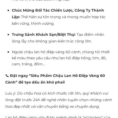
Chúc Mừng Đối Tác Chiến Lược, Công Ty Thành
Lập:
Thể hiện sự tôn trọng và mong muốn hợp tác
bền vững, thịnh vượng.
Trưng Sảnh Khách Sạn/Biệt Thự:
Tạo điểm nhấn
lộng lẫy cho không gian kiến trúc rộng lớn.
Ngoài chậu lan hồ điệp vàng 60 cành, chúng tôi thiết
kế màu theo yêu cầu như lan hồ điệp hồng, tím, đỏ,
cam, trắng, đốm…
📞 Đặt ngay “Siêu Phẩm Chậu Lan Hồ Điệp Vàng 60
Cành” để tạo dấu ấn khó phai!
Lưu ý: Do chậu hoa có kích thước rất lớn, quý khách vui
lòng đặt trước 24h để nghệ nhân tuyển chọn những cành
hoa đẹp nhất và vận chuyển bằng xe chuyên dụng.
Lan hồ điệp vàng vốn được mệnh danh là “nữ hoàng” của