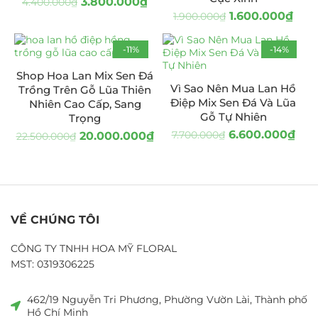
3.800.000
₫
4.400.000
₫
1.600.000
₫
1.900.000
₫
-11%
-14%
Shop Hoa Lan Mix Sen Đá
Vì Sao Nên Mua Lan Hồ
Trồng Trên Gỗ Lũa Thiên
Điệp Mix Sen Đá Và Lũa
Nhiên Cao Cấp, Sang
Gỗ Tự Nhiên
Trọng
6.600.000
₫
7.700.000
₫
20.000.000
₫
22.500.000
₫
VỀ CHÚNG TÔI
CÔNG TY TNHH HOA MỸ FLORAL
MST: 0319306225
462/19 Nguyễn Tri Phương, Phường Vườn Lài, Thành phố
Hồ Chí Minh