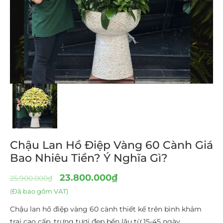
Chậu Lan Hồ Điệp Vàng 60 Cành Giá
Bao Nhiêu Tiền? Ý Nghĩa Gì?
23.800.000
₫
25.900.000
₫
(Đã bao gồm VAT)
Chậu lan hồ điệp vàng 60 cành thiết kế trên bình khảm
trai cao cấp, trưng tươi đẹp bền lâu từ 15-45 ngày.