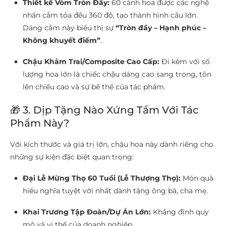
Thiết kế Vòm Tròn Đầy:
60 cành hoa được các nghệ
nhân cắm tỏa đều 360 độ, tạo thành hình cầu lớn.
Dáng cắm này biểu thị sự
“Tròn đầy – Hạnh phúc –
Không khuyết điểm”
.
Chậu Khảm Trai/Composite Cao Cấp:
Đi kèm với số
lượng hoa lớn là chiếc chậu dáng cao sang trọng, tôn
lên chiều cao và sự bề thế của tác phẩm.
🎁 3. Dịp Tặng Nào Xứng Tầm Với Tác
Phẩm Này?
Với kích thước và giá trị lớn, chậu hoa này dành riêng cho
những sự kiện đặc biệt quan trọng:
Đại Lễ Mừng Thọ 60 Tuổi (Lễ Thượng Thọ):
Món quà
hiếu nghĩa tuyệt vời nhất dành tặng ông bà, cha mẹ.
Khai Trương Tập Đoàn/Dự Án Lớn:
Khẳng định quy
mô và vị thế của doanh nghiệp.