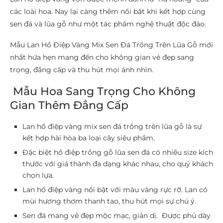
các loài hoa. Nay lại càng thêm nổi bật khi kết hợp cùng
sen đá và lũa gỗ như một tác phẩm nghệ thuật độc đáo.
Mẫu Lan Hồ Điệp Vàng Mix Sen Đá Trồng Trên Lũa Gỗ mới
nhất hứa hẹn mang đến cho không gian vẻ đẹp sang
trọng, đẳng cấp và thu hút mọi ánh nhìn.
Mẫu Hoa Sang Trọng Cho Không
Gian Thêm Đẳng Cấp
Lan hồ điệp vàng mix sen đá trồng trên lũa gỗ là sự
kết hợp hài hòa ba loại cây siêu phẩm.
Đặc biệt hồ điệp trồng gỗ lũa sen đá có nhiều size kích
thước với giá thành đa dạng khác nhau, cho quý khách
chọn lựa.
Lan hồ điệp vàng nổi bật với màu vàng rực rỡ. Lan có
mùi hương thơm thanh tao, thu hút mọi sự chú ý.
Sen đá mang vẻ đẹp mộc mạc, giản dị. Được phủ dày