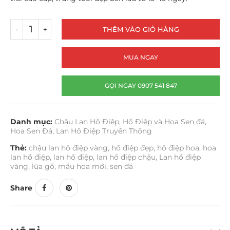
THÊM VÀO GIỎ HÀNG
MUA NGAY
GỌI NGAY 0907 541 847
Danh mục:
Chậu Lan Hồ Điệp
,
Hồ Điệp và Hoa Sen đá
,
Hoa Sen Đá
,
Lan Hồ Điệp Truyền Thống
Thẻ:
chậu lan hồ điệp vàng
,
hồ điệp đẹp
,
hồ điệp hoa
,
hoa
lan hồ điệp
,
lan hồ điệp
,
lan hồ điệp chậu
,
Lan hồ điệp
vàng
,
lũa gỗ
,
mẫu hoa mới
,
sen đá
Share