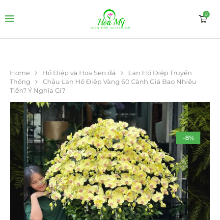
0
Home
Hồ Điệp và Hoa Sen đá
Lan Hồ Điệp Truyền
Thống
Chậu Lan Hồ Điệp Vàng 60 Cành Giá Bao Nhiêu
Tiền? Ý Nghĩa Gì?
-8%