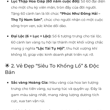
Lục Thập Hoa Giáp (60 năm cuộc đời):
Số 60 đại diện
cho một chu kỳ viên mãn, tròn đầy của đời người.
Tặng 60 cành lan là lời chúc
“Phúc Như Đông Hải –
Thọ Tỷ Nam Sơn”
, chúc cho người nhận có một cuộc
sống trọn vẹn, sức khỏe dồi dào.
Đại Lộc (6 = Lục = Lộc):
Số 6 tượng trưng cho tài lộc.
60 cành lan vàng tụ hội lại thành một khối vững chắc
mang ý nghĩa
“Lộc Tài Tụ Hội”
, thu hút vượng khí
khổng lồ, giúp việc kinh doanh phát triển rực rỡ.
🌟 2. Vẻ Đẹp “Siêu To Khổng Lồ” & Độc
Bản
Sắc vàng Hoàng Gia:
Màu vàng của hoa lan tượng
trưng cho tiền vàng, sự sung túc và quyền uy. Đây là
gam màu sáng nhất, mang năng lượng dương tích
cực, xua tan vận rủi.