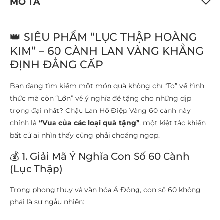
MÔ TẢ
👑 SIÊU PHẨM “LỤC THẬP HOÀNG
KIM” – 60 CÀNH LAN VÀNG KHẲNG
ĐỊNH ĐẲNG CẤP
Bạn đang tìm kiếm một món quà không chỉ “To” về hình
thức mà còn “Lớn” về ý nghĩa để tặng cho những dịp
trọng đại nhất? Chậu Lan Hồ Điệp Vàng 60 cành này
chính là
“Vua của các loại quà tặng”
, một kiệt tác khiến
bất cứ ai nhìn thấy cũng phải choáng ngợp.
💰 1. Giải Mã Ý Nghĩa Con Số 60 Cành
(Lục Thập)
Trong phong thủy và văn hóa Á Đông, con số 60 không
phải là sự ngẫu nhiên: