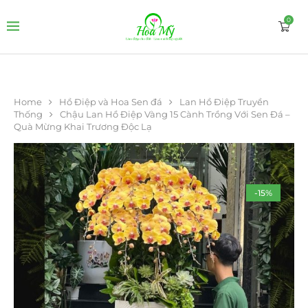
0
Home
Hồ Điệp và Hoa Sen đá
Lan Hồ Điệp Truyền
Thống
Chậu Lan Hồ Điệp Vàng 15 Cành Trồng Với Sen Đá –
Quà Mừng Khai Trương Độc Lạ
-15%