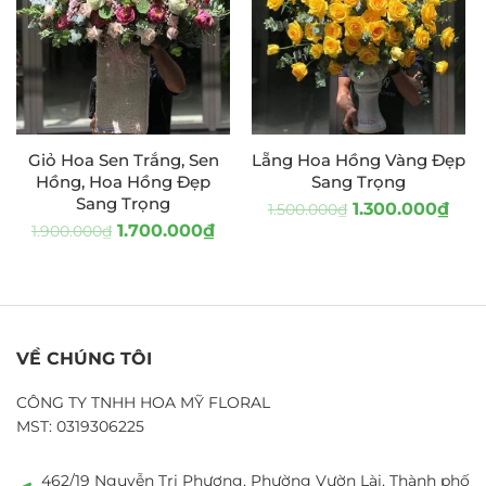
Giỏ Hoa Sen Trắng, Sen
Lẵng Hoa Hồng Vàng Đẹp
Hồng, Hoa Hồng Đẹp
Sang Trọng
Sang Trọng
1.300.000
₫
1.500.000
₫
1.700.000
₫
1.900.000
₫
VỀ CHÚNG TÔI
CÔNG TY TNHH HOA MỸ FLORAL
MST: 0319306225
462/19 Nguyễn Tri Phương, Phường Vườn Lài, Thành phố