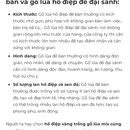
bàn và gỗ lũa hồ điệp để đại sảnh:
Kích thước:
Gỗ lũa hồ điệp để bàn thường có kích
thước nhỏ gọn, phù hợp với không gian bàn làm việc,
bàn trà, kệ tủ,… Gỗ lũa hồ điệp để đại sảnh, nơi không
gian rộng lớn như trước cửa hàng, cửa công ty thì cần
có kích thước lớn hơn nhiều để tạo điểm nhấn và cân
xứng với không gian.
Hình dáng:
Gỗ lũa để bàn thường có hình dáng đơn
giản, nhỏ nhắn, dễ dàng di chuyển. Gỗ lũa để đại sảnh
cần có hình dáng độc đáo, hoành tráng, ấn tượng, thu
hút sự chú ý.
Số lượng lan hồ điệp và sen đá:
Gỗ lũa để bàn
thường được trồng với số lượng ít lan hồ điệp và sen
đá, tạo vẻ đẹp tinh tế, nhẹ nhàng. Gỗ lũa để đại sảnh
có thể trồng nhiều lan hồ điệp và sen đá hơn, tạo sự
phong phú, sinh động.
Người ta hay chọn
hồ điệp vàng trồng gỗ lũa mix cùng