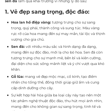
sen đá
làm quà khai trương vì những lý do sau:
1. Vẻ đẹp sang trọng, độc đáo:
Hoa lan hồ điệp vàng:
tượng trưng cho sự sang
trọng, quý phái, thành công và sung túc. Màu vàng
rực rỡ của hoa mang đến sự may mắn, tài lộc và thịnh
vượng cho gia chủ.
Sen đá:
với nhiều màu sắc và hình dạng đa dạng,
mang đến sự độc đáo, mới lạ cho bó hoa. Sen đá còn
tượng trưng cho sự mạnh mẽ, bền bỉ và kiên cường,
đại diện cho sức sống mãnh liệt và ý chí vượt qua khó
khăn.
Gỗ lũa:
mang vẻ đẹp mộc mạc, cổ kính, tạo điểm
nhấn cho tổng thể, đồng thời giúp giữ ẩm và cung
cấp dinh dưỡng cho cây.
Sự kết hợp hài hòa giữa ba loại cây này tạo nên một
tác phẩm nghệ thuật độc đáo, thu hút mọi ánh nhìn,
mang đến cho không gian sự sang trọng, tinh tế và