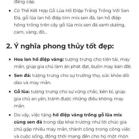
đẳng cấp.
Có Thể Kết Hợp Gỗ Lũa Hồ Điệp Trắng Trồng Với Sen
Đá, gỗ lũa lan hồ điệp tím mix sen đá, lan hồ điệp
hồng trồng trên cây gỗ lũa mix sen đá xanh dương,
cam, vàng, đỏ…
2. Ý nghĩa phong thủy tốt đẹp:
Hoa lan hồ điệp vàng:
tượng trưng cho tiền tài, may
mắn, giúp gia chủ làm ăn phát đạt, buôn may bán đắt.
Sen đá:
tượng trưng cho sự trường thọ, sức khỏe dồi
dào và may mắn.
Gỗ lũa:
tượng trưng cho sự vững chắc, bền bỉ, giúp
gia chủ an yên, tránh được những điều không may
mắn.
Do vậy, việc tặng
hồ điệp vàng trồng gỗ lũa mix
cùng sen đá
trong dịp khai trương như lời chúc gia
chủ gặp nhiều may mắn, thành công trong công việc
và cuộc sống, đồng thời mang đến cho họ một món