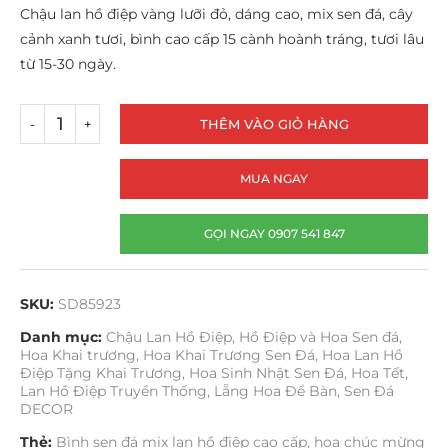
Chậu lan hồ điệp vàng lưỡi đỏ, dáng cao, mix sen đá, cây
cảnh xanh tươi, bình cao cấp 15 cành hoành tráng, tươi lâu
từ 15-30 ngày.
THÊM VÀO GIỎ HÀNG
MUA NGAY
GỌI NGAY 0907 541 847
SKU:
SD85923
Danh mục:
Chậu Lan Hồ Điệp
,
Hồ Điệp và Hoa Sen đá
,
Hoa Khai trương
,
Hoa Khai Trương Sen Đá
,
Hoa Lan Hồ
Điệp Tặng Khai Trương
,
Hoa Sinh Nhật Sen Đá
,
Hoa Tết
,
Lan Hồ Điệp Truyền Thống
,
Lẵng Hoa Để Bàn
,
Sen Đá
DECOR
Thẻ:
Bình sen đá mix lan hồ điệp cao cấp
,
hoa chúc mừng