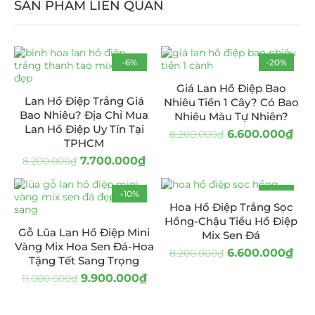
SẢN PHẨM LIÊN QUAN
-6%
-20%
Giá Lan Hồ Điệp Bao
Lan Hồ Điệp Trắng Giá
Nhiêu Tiền 1 Cây? Có Bao
Bao Nhiêu? Địa Chỉ Mua
Nhiêu Màu Tự Nhiên?
Lan Hồ Điệp Uy Tín Tại
6.600.000
₫
8.200.000
₫
TPHCM
7.700.000
₫
8.200.000
₫
-10%
-20%
Hoa Hồ Điệp Trắng Sọc
Hồng-Chậu Tiểu Hồ Điệp
Gỗ Lũa Lan Hồ Điệp Mini
Mix Sen Đá
Vàng Mix Hoa Sen Đá-Hoa
6.600.000
₫
8.200.000
₫
Tặng Tết Sang Trọng
9.900.000
₫
11.000.000
₫