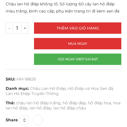
Chậu lan hồ điệp khổng lồ: Số lượng 60 cây lan hồ điệp
màu trắng, bình cao cấp, phụ kiện trang trí đi kèm sen đá
THÊM VÀO GIỎ HÀNG
MUA NGAY
GỌI NGAY 0907 541 847
SKU:
HM-18826
Danh mục:
Chậu Lan Hồ Điệp
,
Hồ Điệp và Hoa Sen đá
,
Lan Hồ Điệp Truyền Thống
Thẻ:
chậu lan hồ điệp trắng
,
hồ điệp đẹp
,
hồ điệp hoa
,
hoa
lan hồ điệp
,
lan hồ điệp
,
lan hồ điệp chậu
Share