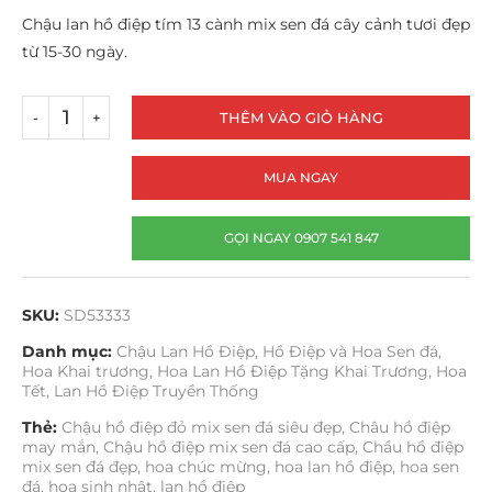
Chậu lan hồ điệp tím 13 cành mix sen đá cây cảnh tươi đẹp
từ 15-30 ngày.
THÊM VÀO GIỎ HÀNG
MUA NGAY
GỌI NGAY 0907 541 847
SKU:
SD53333
Danh mục:
Chậu Lan Hồ Điệp
,
Hồ Điệp và Hoa Sen đá
,
Hoa Khai trương
,
Hoa Lan Hồ Điệp Tặng Khai Trương
,
Hoa
Tết
,
Lan Hồ Điệp Truyền Thống
Thẻ:
Chậu hồ điệp đỏ mix sen đá siêu đẹp
,
Châu hồ điệp
may mắn
,
Chậu hồ điệp mix sen đá cao cấp
,
Chầu hồ điệp
mix sen đá đẹp
,
hoa chúc mừng
,
hoa lan hồ điệp
,
hoa sen
đá
,
hoa sinh nhật
,
lan hồ điệp