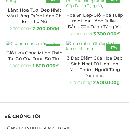
Lãng Hoa Tươi Đẹp Nhất
Hoa Sn Dep-Giỏ Hoa Tulip
Màu Hồng Được Lòng Chị
mix Hoa Hồng Juliet
Em Phụ Nữ
Đẳng Cấp Dành Tặng Vợ
2.200.000
₫
2.700.000
₫
3.300.000
₫
3.800.000
₫
-11%
-17%
Giỏ Hoa Chúc Mừng Thần
3 Đặc Điểm Của Hoa Đẹp
Tài Gõ Cửa Tone Đỏ-Tím
Sinh Nhật Từ Hoa Lan
1.600.000
₫
1.800.000
₫
Mini Thơm, Người Tặng
Nên Biết
2.500.000
₫
3.000.000
₫
VỀ CHÚNG TÔI
CÔNG TY TNHH HOA MỸ FLORAL