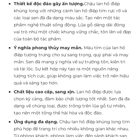
Thiết kế độc đáo gây ấn tượng.
Chậu lan hồ điệp
khủng long với những cành lan hồ điệp tím rực rỡ và
các loại sen đá đa dạng màu sắc. Tạo nên một tác
phẩm nghệ thuật sống động. Lũa gỗ dáng dài đóng
vai trò như một chiếc khung vững chắc, tôn lên vẻ đẹp
của toàn bộ tác phẩm.
Ý nghĩa phong thủy may mắn.
Màu tím của lan hồ
điệp tượng trưng cho sự sang trọng, quý phái và may
mắn. Sen đá mang ý nghĩa về sự trường tồn, kiên trì
và tài lộc. Sự kết hợp này tạo ra một nguồn năng
lượng tích cực, giúp không gian làm việc trở nên hiệu
quả và sáng tạo hơn.
Chất liệu cao cấp, sang xịn.
Lan hồ điệp được lựa
chọn kỹ càng, đảm bảo chất lượng tốt nhất. Sen đá đa
dạng về chủng loại, được trồng trên lũa gỗ tự nhiên,
tạo nên một tổng thể hài hòa và độc đáo.
Ứng dụng đa dạng.
Chậu lan hồ điệp khủng long tím
phù hợp để trang trí cho nhiều không gian khác nhau.
Từ phòng khách, phòng làm việc đến sảnh khách sạn,