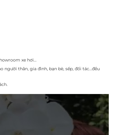
 showroom xe hơi…
 người thân, gia đình, bạn bè, sếp, đối tác…đều
ách.