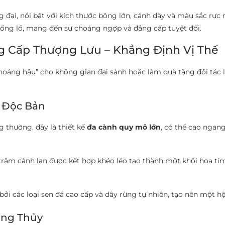
 đại, nổi bật với kích thước bông lớn, cánh dày và màu sắc rực r
hổng lồ, mang đến sự choáng ngợp và đẳng cấp tuyệt đối.
g Cấp Thượng Lưu – Khẳng Định Vị Thế
hoáng hậu” cho không gian đại sảnh hoặc làm quà tặng đối tác l
n Độc Bản
 thường, đây là thiết kế
đa cành quy mô lớn
, có thể cao ngan
ăm cành lan được kết hợp khéo léo tạo thành một khối hoa tím 
i các loại sen đá cao cấp và dây rừng tự nhiên, tạo nên một hệ
ong Thủy