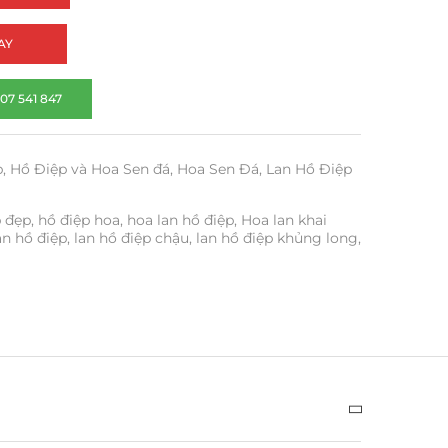
AY
07 541 847
p
,
Hồ Điệp và Hoa Sen đá
,
Hoa Sen Đá
,
Lan Hồ Điệp
p đẹp
,
hồ điệp hoa
,
hoa lan hồ điệp
,
Hoa lan khai
an hồ điệp
,
lan hồ điệp chậu
,
lan hồ điệp khủng long
,