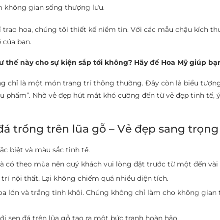
 không gian sống thượng lưu.
trao hoa, chúng tôi thiết kế niềm tin. Với các mẫu chậu kích th
 của bạn.
 thế này cho sự kiện sắp tới không? Hãy để Hoa Mỹ giúp bạn
ng chỉ là một món trang trí thông thường. Đây còn là biểu tượng 
siêu phẩm”. Nhờ vẻ đẹp hút mắt khó cưỡng đến từ vẻ đẹp tinh tế
đá trồng trên lũa gỗ – Vẻ đẹp sang trọn
c biệt và màu sắc tinh tế.
 có theo mùa nên quý khách vui lòng đặt trước từ một đến vài
 trí nội thất. Lại không chiếm quá nhiều diện tích.
a lớn và trắng tinh khôi. Chúng không chỉ làm cho không gian 
ới sen đá trên lũa gỗ tạo ra một bức tranh hoàn hảo.