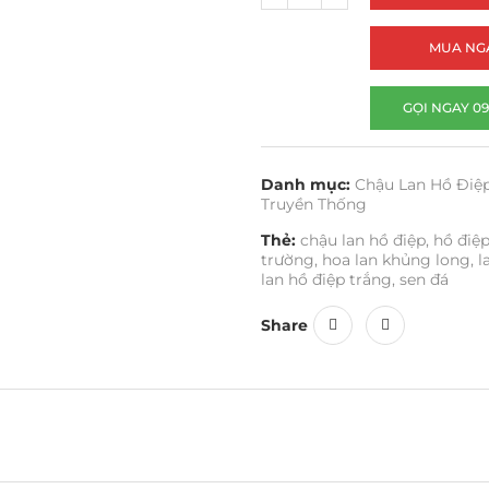
MUA NG
GỌI NGAY 09
Danh mục:
Chậu Lan Hồ Điệ
Truyền Thống
Thẻ:
chậu lan hồ điệp
,
hồ điệ
trường
,
hoa lan khủng long
,
l
lan hồ điệp trắng
,
sen đá
Share