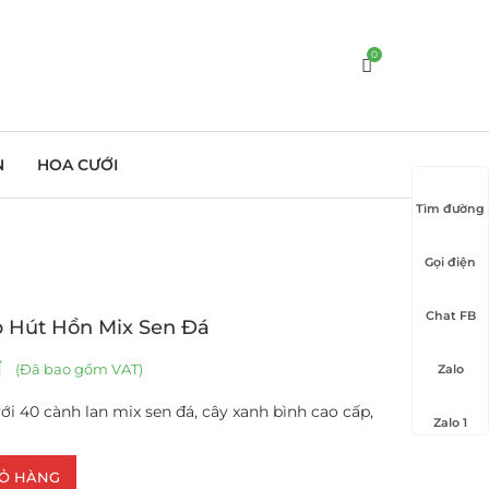
0
N
HOA CƯỚI
Tìm đường
Gọi điện
Chat FB
 Hút Hồn Mix Sen Đá
₫
(Đã bao gồm VAT)
Zalo
với 40 cành lan mix sen đá, cây xanh bình cao cấp,
Zalo 1
IỎ HÀNG