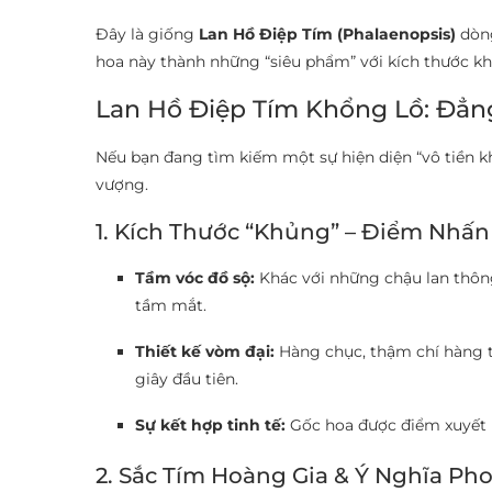
Đây là giống
Lan Hồ Điệp Tím (Phalaenopsis)
dòng
hoa này thành những “siêu phẩm” với kích thước k
Lan Hồ Điệp Tím Khổng Lồ: Đẳn
Nếu bạn đang tìm kiếm một sự hiện diện “vô tiền k
vượng.
1. Kích Thước “Khủng” – Điểm Nhấ
Tầm vóc đồ sộ:
Khác với những chậu lan thông
tầm mắt.
Thiết kế vòm đại:
Hàng chục, thậm chí hàng tr
giây đầu tiên.
Sự kết hợp tinh tế:
Gốc hoa được điểm xuyết bở
2. Sắc Tím Hoàng Gia & Ý Nghĩa Ph