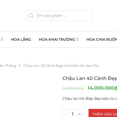
HOA LẴNG
HOA KHAI TRƯƠNG
HOA CHIA BUỒ
yền Thống
Chậu Lan 40 Cành Đẹp Hút Hồn Mix Sen Đá
Chậu Lan 40 Cành Đẹp
14.000.000
16.500.000
₫
Chậu lan hồ điệp đẹp siêu to 
THÊM VÀO G