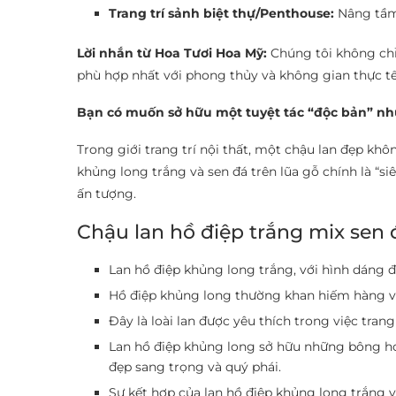
Trang trí sảnh biệt thự/Penthouse:
Nâng tầm
Lời nhắn từ Hoa Tươi Hoa Mỹ:
Chúng tôi không chỉ 
phù hợp nhất với phong thủy và không gian thực tế
Bạn có muốn sở hữu một tuyệt tác “độc bản” như
Trong giới trang trí nội thất, một chậu lan đẹp khô
khủng long trắng và sen đá trên lũa gỗ chính là “
ấn tượng.
Chậu lan hồ điệp trắng mix sen 
Lan hồ điệp khủng long trắng, với hình dáng đặ
Hồ điệp khủng long thường khan hiếm hàng và
Đây là loài lan được yêu thích trong việc trang
Lan hồ điệp khủng long sở hữu những bông ho
đẹp sang trọng và quý phái.
Sự kết hợp của lan hồ điệp khủng long trắng v