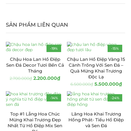
SẢN PHẨM LIÊN QUAN
-19%
-15%
Chậu Hoa Lan Hồ Điệp
Chậu Lan Hồ Điệp Vàng 15
Sen Đá Decor Tươi Bền Cả
Cành Trồng Với Sen Đá –
Tháng
Quà Mừng Khai Trương
Độc Lạ
2.200.000
₫
2.700.000
₫
5.500.000
₫
6.500.000
₫
-14%
-24%
Top #1 Lẵng Hoa Chúc
Lãng Hoa Khai Trương
Mừng Khai Trương Đẹp
Hồng Phát- Tiểu Hồ Điệp
Nhất Từ Hồ Điệp Mix Sen
và Sen Đá