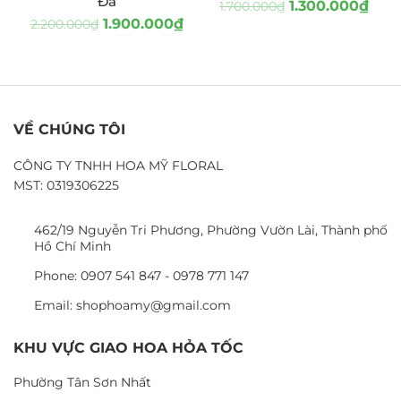
Đá
1.300.000
₫
1.700.000
₫
1.900.000
₫
2.200.000
₫
VỀ CHÚNG TÔI
CÔNG TY TNHH HOA MỸ FLORAL
MST: 0319306225
462/19 Nguyễn Tri Phương, Phường Vườn Lài, Thành phố
Hồ Chí Minh
Phone: 0907 541 847 - 0978 771 147
Email: shophoamy@gmail.com
KHU VỰC GIAO HOA HỎA TỐC
Phường Tân Sơn Nhất