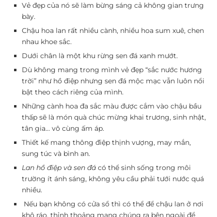
Vẻ đẹp của nó sẽ làm bừng sáng cả không gian trưng
bày.
Chậu hoa lan rất nhiều cành, nhiều hoa sum xuê, chen
nhau khoe sắc.
Dưới chân là một khu rừng sen đá xanh mướt.
Dù không mang trong mình vẻ đẹp “sắc nước hương
trời” như hồ điệp nhưng sen đá mộc mạc vẫn luôn nổi
bật theo cách riêng của mình.
Những cành hoa đa sắc màu được cắm vào chậu bầu
thấp sẽ là món quà chúc mừng khai trương, sinh nhật,
tân gia… vô cùng ấm áp.
Thiết kế mang thông điệp thịnh vượng, may mắn,
sung túc và bình an.
Lan hồ điệp và sen đá
có thể sinh sống trong môi
trường ít ánh sáng, không yêu cầu phải tưới nước quá
nhiều.
Nếu bạn không có cửa sổ thì có thể để chậu lan ở nơi
khô ráo, thỉnh thoảng mang chúng ra bên ngoài để