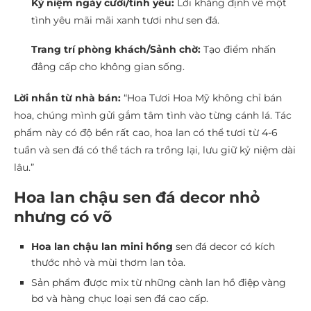
Kỷ niệm ngày cưới/tình yêu:
Lời khẳng định về một
tình yêu mãi mãi xanh tươi như sen đá.
Trang trí phòng khách/Sảnh chờ:
Tạo điểm nhấn
đẳng cấp cho không gian sống.
Lời nhắn từ nhà bán:
“Hoa Tươi Hoa Mỹ không chỉ bán
hoa, chúng mình gửi gắm tâm tình vào từng cánh lá. Tác
phẩm này có độ bền rất cao, hoa lan có thể tươi từ 4-6
tuần và sen đá có thể tách ra trồng lại, lưu giữ kỷ niệm dài
lâu.”
Hoa lan chậu sen đá decor nhỏ
nhưng có võ
Hoa lan chậu lan mini hồng
sen đá decor có kích
thước nhỏ và mùi thơm lan tỏa.
Sản phẩm được mix từ những cành lan hồ điệp vàng
bơ và hàng chục loại sen đá cao cấp.