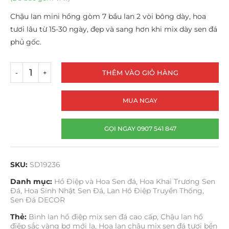
Chậu lan mini hồng gòm 7 bầu lan 2 vòi bông dày, hoa
tươi lâu từ 15-30 ngày, đẹp và sang hơn khi mix dày sen đá
phủ gốc.
THÊM VÀO GIỎ HÀNG
MUA NGAY
GỌI NGAY 0907 541 847
SKU:
SD19236
Danh mục:
Hồ Điệp và Hoa Sen đá
,
Hoa Khai Trương Sen
Đá
,
Hoa Sinh Nhật Sen Đá
,
Lan Hồ Điệp Truyền Thống
,
Sen Đá DECOR
Thẻ:
Bình lan hồ điệp mix sen đá cao cấp
,
Chậu lan hồ
điệp sắc vàng bơ mới lạ
,
Hoa lan chậu mix sen đá tươi bền