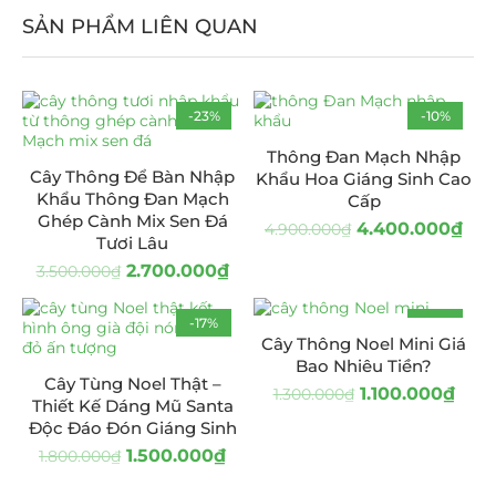
SẢN PHẨM LIÊN QUAN
-23%
-10%
Thông Đan Mạch Nhập
Cây Thông Để Bàn Nhập
Khẩu Hoa Giáng Sinh Cao
Khẩu Thông Đan Mạch
Cấp
Ghép Cành Mix Sen Đá
4.400.000
₫
4.900.000
₫
Tươi Lâu
2.700.000
₫
3.500.000
₫
-17%
-15%
Cây Thông Noel Mini Giá
Bao Nhiêu Tiền?
Cây Tùng Noel Thật –
1.100.000
₫
1.300.000
₫
Thiết Kế Dáng Mũ Santa
Độc Đáo Đón Giáng Sinh
1.500.000
₫
1.800.000
₫