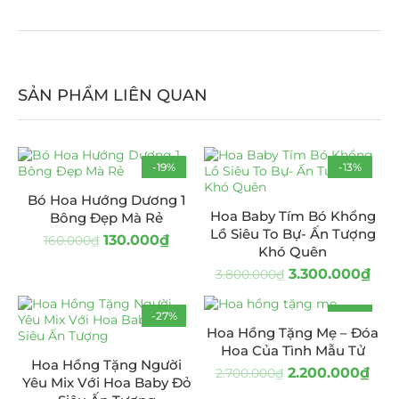
SẢN PHẨM LIÊN QUAN
-19%
-13%
Bó Hoa Hướng Dương 1
Hoa Baby Tím Bó Khổng
Bông Đẹp Mà Rẻ
Lồ Siêu To Bự- Ấn Tượng
130.000
₫
160.000
₫
Khó Quên
3.300.000
₫
3.800.000
₫
-27%
-19%
Hoa Hồng Tặng Mẹ – Đóa
HOT
Hoa Của Tình Mẫu Tử
Hoa Hồng Tặng Người
2.200.000
₫
2.700.000
₫
Yêu Mix Với Hoa Baby Đỏ