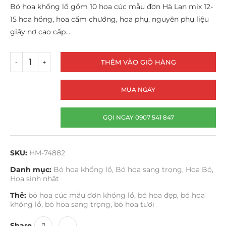
Bó hoa khổng lồ gồm 10 hoa cúc mẫu đơn Hà Lan mix 12-
15 hoa hồng, hoa cẩm chướng, hoa phụ, nguyên phụ liệu
giấy nơ cao cấp….
THÊM VÀO GIỎ HÀNG
MUA NGAY
GỌI NGAY 0907 541 847
SKU:
HM-74882
Danh mục:
Bó hoa khổng lồ
,
Bó hoa sang trọng
,
Hoa Bó
,
Hoa sinh nhật
Thẻ:
bó hoa cúc mẫu đơn khổng lồ
,
bó hoa đẹp
,
bó hoa
khổng lồ
,
bó hoa sang trọng
,
bó hoa tươi
Share