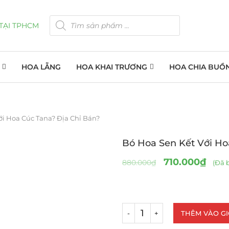
HOA LẴNG
HOA KHAI TRƯƠNG
HOA CHIA BUỒ
ới Hoa Cúc Tana? Địa Chỉ Bán?
Bó Hoa Sen Kết Với Ho
710.000
₫
880.000
₫
(Đã 
THÊM VÀO G