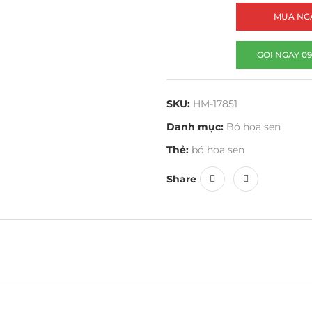
MUA NG
GỌI NGAY 09
SKU:
HM-17851
Danh mục:
Bó hoa sen
Thẻ:
bó hoa sen
Share