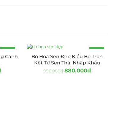
-7%
-11%
ng Cánh
Bó Hoa Sen Đẹp Kiểu Bó Tròn
m
Kết Từ Sen Thái Nhập Khẩu
₫
880.000
₫
990.000
₫