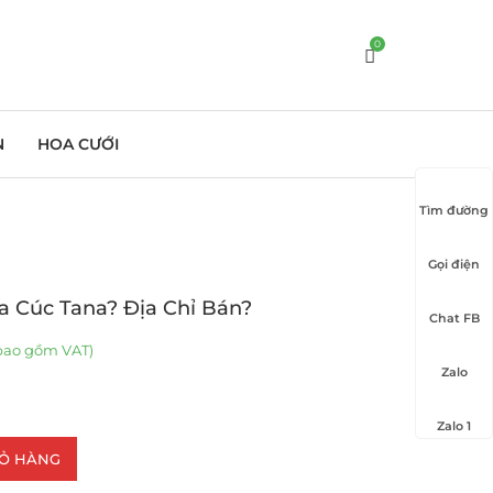
0
N
HOA CƯỚI
Tìm đường
Gọi điện
a Cúc Tana? Địa Chỉ Bán?
Chat FB
bao gồm VAT)
Zalo
Zalo 1
IỎ HÀNG