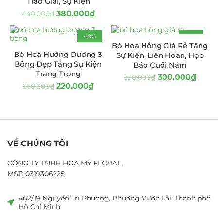
Trao Giải, Sự Kiện
380.000
₫
440.000
₫
-19%
-9%
Bó Hoa Hồng Giá Rẻ Tặng
Bó Hoa Hướng Dương 3
Sự Kiện, Liên Hoan, Họp
Bông Đẹp Tặng Sự Kiện
Báo Cuối Năm
Trang Trọng
300.000
₫
330.000
₫
220.000
₫
270.000
₫
VỀ CHÚNG TÔI
CÔNG TY TNHH HOA MỸ FLORAL
MST: 0319306225
462/19 Nguyễn Tri Phương, Phường Vườn Lài, Thành phố
Hồ Chí Minh