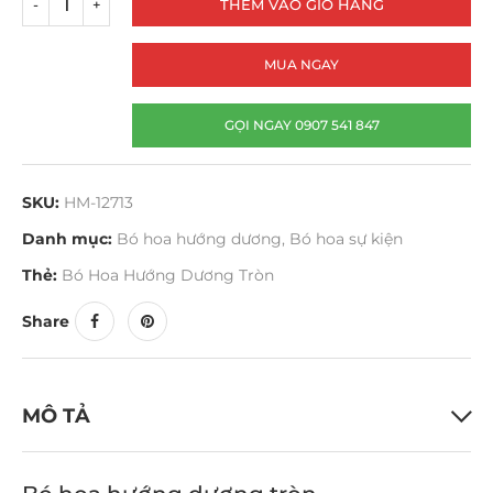
THÊM VÀO GIỎ HÀNG
MUA NGAY
GỌI NGAY 0907 541 847
SKU:
HM-12713
Danh mục:
Bó hoa hướng dương
,
Bó hoa sự kiện
Thẻ:
Bó Hoa Hướng Dương Tròn
Share
MÔ TẢ