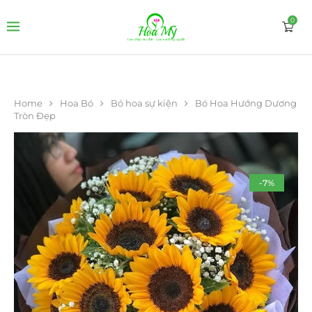
0
Home
Hoa Bó
Bó hoa sự kiện
Bó Hoa Hướng Dương
Tròn Đẹp
-7%