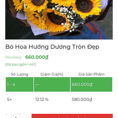
Bó Hoa Hướng Dương Tròn Đẹp
660.000
₫
710.000
₫
(Đã bao gồm VAT)
Số Lượng
Giảm Giá(%)
Giá Sản Phẩm
1 - 4
—
660.000
₫
5+
12.12 %
580.000
₫