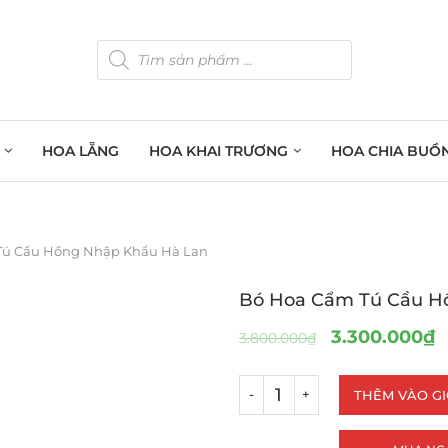
HOA LẴNG
HOA KHAI TRƯƠNG
HOA CHIA BUỒ
Tú Cầu Hồng Nhập Khẩu Hà Lan
Bó Hoa Cẩm Tú Cầu H
3.300.000
₫
3.800.000
₫
THÊM VÀO G