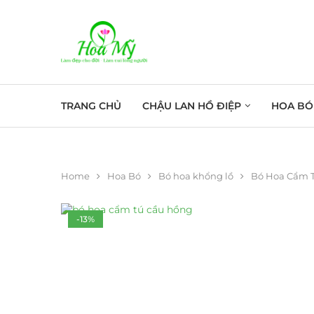
TRANG CHỦ
CHẬU LAN HỒ ĐIỆP
HOA BÓ
Home
Hoa Bó
Bó hoa khổng lồ
Bó Hoa Cẩm 
-13%