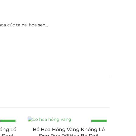
oa cúc ta na, hoa sen…
-18%
-15%
ổng Lồ
Bó Hoa Hồng Vàng Khổng Lồ
 Đẹp]
Đẹp Rực Rỡ[Hoa Bó Dài]