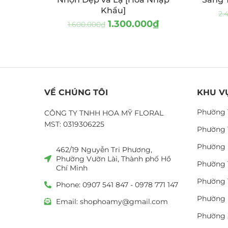
Khẩu]
2.
1.300.000
₫
1.600.000
₫
VỀ CHÚNG TÔI
KHU V
Phường 
CÔNG TY TNHH HOA MỸ FLORAL
MST: 0319306225
Phường 
Phường 
462/19 Nguyễn Tri Phương,
Phường Vườn Lài, Thành phố Hồ
Phường 
Chí Minh
Phường 
Phone: 0907 541 847 - 0978 771 147
Phường 
Email: shophoamy@gmail.com
Phường 