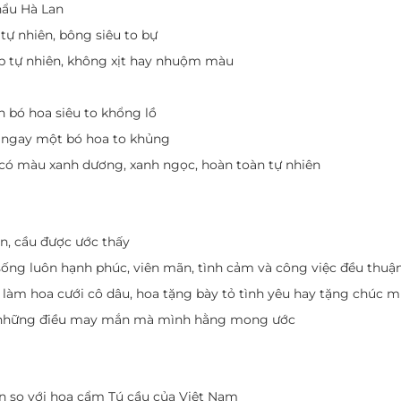
hẩu Hà Lan
ự nhiên, bông siêu to bự
p tự nhiên, không xịt hay nhuộm màu
n bó hoa siêu to khổng lồ
ó ngay một bó hoa to khủng
có màu xanh dương, xanh ngọc, hoàn toàn tự nhiên
n, cầu được ước thấy
ng luôn hạnh phúc, viên mãn, tình cảm và công việc đều thuận
làm hoa cưới cô dâu, hoa tặng bày tỏ tình yêu hay tặng chúc m
ấy những điều may mắn mà mình hằng mong ước
n so với hoa cẩm Tú cầu của Việt Nam