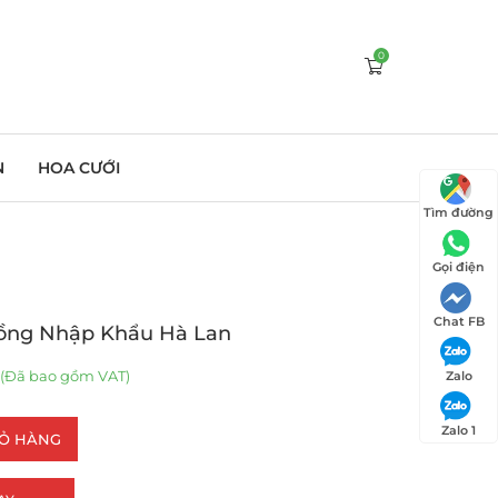
0
N
HOA CƯỚI
Tìm đường
Gọi điện
Chat FB
ồng Nhập Khẩu Hà Lan
(Đã bao gồm VAT)
Zalo
Zalo 1
IỎ HÀNG