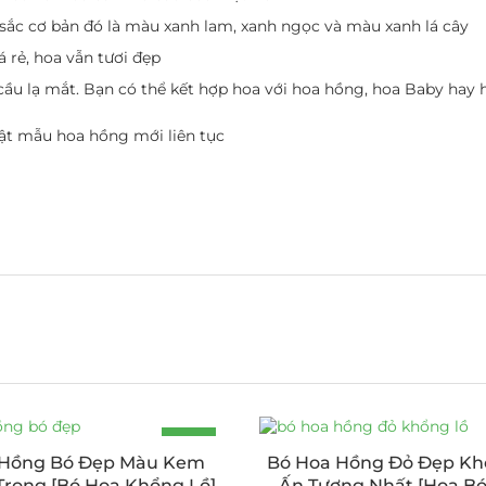
c cơ bản đó là màu xanh lam, xanh ngọc và màu xanh lá cây
 rẻ, hoa vẫn tươi đẹp
ầu lạ mắt. Bạn có thể kết hợp hoa với hoa hồng, hoa Baby hay h
ật mẫu hoa hồng mới liên tục
-8%
Hồng Bó Đẹp Màu Kem
Bó Hoa Hồng Đỏ Đẹp Kh
Trọng [Bó Hoa Khổng Lồ]
Ấn Tượng Nhất [Hoa Bó