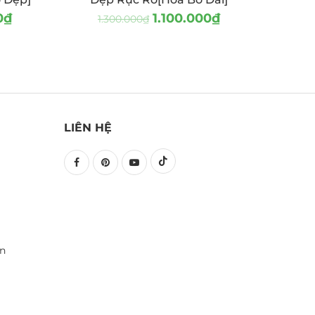
0
₫
1.100.000
₫
1.300.000
₫
LIÊN HỆ
ền