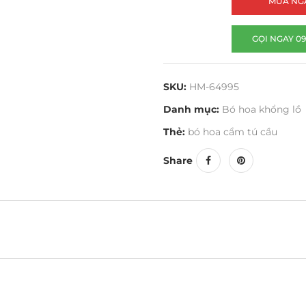
MUA NG
GỌI NGAY 09
SKU:
HM-64995
Danh mục:
Bó hoa khổng lồ
Thẻ:
bó hoa cẩm tú cầu
Share