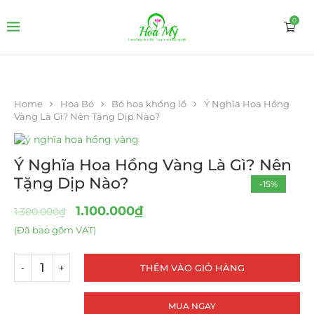
0
Home
Hoa Bó
Bó hoa khổng lồ
Ý Nghĩa Hoa Hồng
Vàng Là Gì? Nên Tặng Dịp Nào?
Ý Nghĩa Hoa Hồng Vàng Là Gì? Nên
Tặng Dịp Nào?
-15%
1.100.000
₫
1.300.000
₫
(Đã bao gồm VAT)
THÊM VÀO GIỎ HÀNG
MUA NGAY