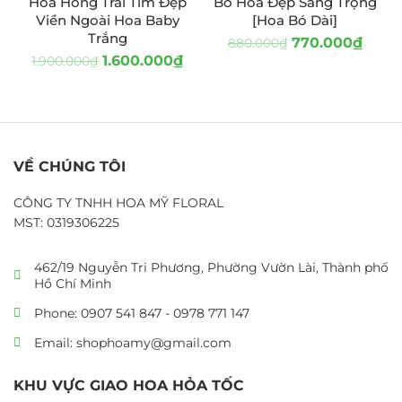
Hoa Hồng Trái Tim Đẹp
Bó Hoa Đẹp Sang Trọng
HOT
Viền Ngoài Hoa Baby
[Hoa Bó Dài]
Trắng
770.000
₫
880.000
₫
1.600.000
₫
1.900.000
₫
VỀ CHÚNG TÔI
CÔNG TY TNHH HOA MỸ FLORAL
MST: 0319306225
462/19 Nguyễn Tri Phương, Phường Vườn Lài, Thành phố
Hồ Chí Minh
Phone: 0907 541 847 - 0978 771 147
Email: shophoamy@gmail.com
KHU VỰC GIAO HOA HỎA TỐC