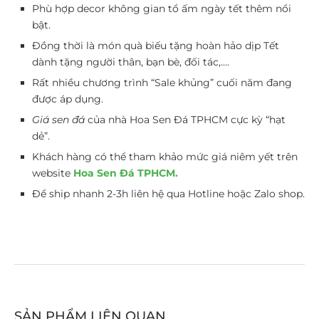
Phù hợp decor không gian tổ ấm ngày tết thêm nổi
bật.
Đồng thời là món quà biếu tặng hoàn hảo dịp Tết
dành tặng người thân, bạn bè, đối tác,….
Rất nhiều chương trình “Sale khủng” cuối năm đang
được áp dụng.
Giá sen đá
của nhà Hoa Sen Đá TPHCM cực kỳ “hạt
dẻ”.
Khách hàng có thể tham khảo mức giá niêm yết trên
website
Hoa Sen Đá TPHCM.
Để ship nhanh 2-3h liên hệ qua Hotline hoặc Zalo shop.
SẢN PHẨM LIÊN QUAN