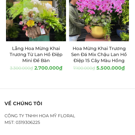
Lẵng Hoa Mừng Khai
Hoa Mừng Khai Trương
Trương Từ Lan Hồ Điệp
Sen Đá Mix Chậu Lan Hồ
Mini Để Bàn
Điệp 15 Cây Màu Hồng
2.700.000
₫
5.500.000
₫
3.300.000
₫
7.100.000
₫
VỀ CHÚNG TÔI
CÔNG TY TNHH HOA MỸ FLORAL
MST: 0319306225