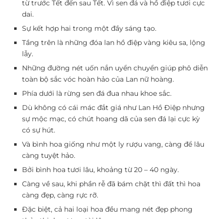
từ trước Tết đến sau Tết. Vì sen đá và hồ điệp tươi cực
dai.
Sự kết hợp hai trong một đầy sáng tạo.
Tầng trên là những đóa lan hồ điệp vàng kiêu sa, lộng
lẫy.
Những đường nét uốn nắn uyển chuyển giúp phô diễn
toàn bộ sắc vóc hoàn hảo của Lan nữ hoàng.
Phía dưới là rừng sen đá đua nhau khoe sắc.
Dù không có cái mác đắt giá như Lan Hồ Điệp nhưng
sự mộc mạc, có chút hoang dã của sen đá lại cực kỳ
có sự hút.
Và bình hoa giống như một ly rượu vang, càng để lâu
càng tuyệt hảo.
Bởi bình hoa tươi lâu, khoảng từ 20 – 40 ngày.
Càng về sau, khi phần rễ đã bám chặt thì đất thì hoa
càng đẹp, càng rực rỡ.
Đặc biệt, cả hai loại hoa đều mang nét đẹp phong