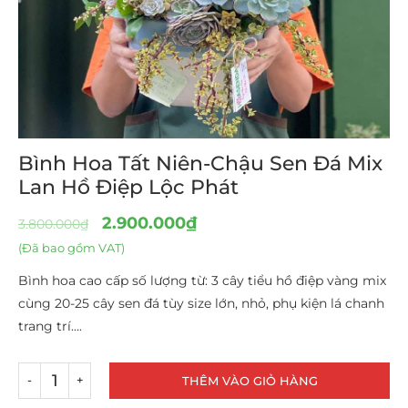
Bình Hoa Tất Niên-Chậu Sen Đá Mix
Lan Hồ Điệp Lộc Phát
2.900.000
₫
3.800.000
₫
(Đã bao gồm VAT)
Bình hoa cao cấp số lượng từ: 3 cây tiểu hồ điệp vàng mix
cùng 20-25 cây sen đá tùy size lớn, nhỏ, phụ kiện lá chanh
trang trí….
THÊM VÀO GIỎ HÀNG