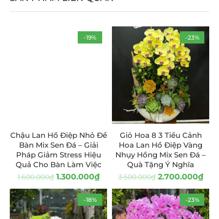
-19%
-23%
Chậu Lan Hồ Điệp Nhỏ Để
Giỏ Hoa 8 3 Tiểu Cảnh
Bàn Mix Sen Đá – Giải
Hoa Lan Hồ Điệp Vàng
Pháp Giảm Stress Hiệu
Nhụy Hồng Mix Sen Đá –
Quả Cho Bàn Làm Việc
Quà Tặng Ý Nghĩa
1.300.000
₫
2.700.000
₫
1.600.000
₫
3.500.000
₫
-18%
-23%