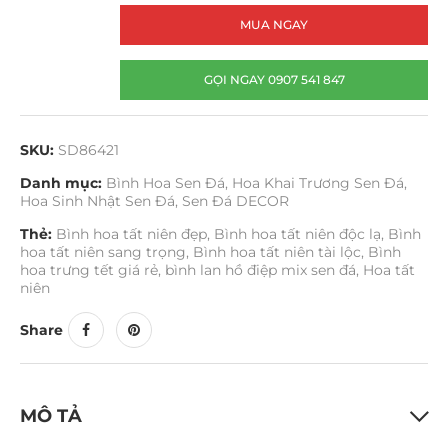
MUA NGAY
GỌI NGAY 0907 541 847
SKU:
SD86421
Danh mục:
Bình Hoa Sen Đá
,
Hoa Khai Trương Sen Đá
,
Hoa Sinh Nhật Sen Đá
,
Sen Đá DECOR
Thẻ:
Bình hoa tất niên đẹp
,
Bình hoa tất niên độc lạ
,
Bình
hoa tất niên sang trọng
,
Bình hoa tất niên tài lộc
,
Bình
hoa trưng tết giá rẻ
,
bình lan hồ điệp mix sen đá
,
Hoa tất
niên
Share
MÔ TẢ