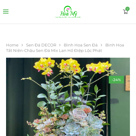
0
Home
Sen Đá DECOR
Bình Hoa Sen Đá
Bình Hoa
Tất Niên-Chậu Sen Đá Mix Lan Hồ Điệp Lộc Phát
-24%