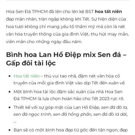
Hoa Sen Đá TPHCM đã lên cho lên kệ BST
hoa tất niên
đẹp mãn nhãn, tràn ngập không khí Tết. Sự hiện diện của
hoa tươi không chỉ mang yếu tố thẩm mỹ mà còn là nét
văn hóa truyền thống của gia đình Việt, thu hút may mắn,
viên mãn cho những ngày đầu năm.
Bình hoa Lan Hồ Điệp mix Sen đá –
Gấp đôi tài lộc
Hoa tất niên
– thú vui tao nhã, đậm nét văn hóa cổ
truyền của mỗi gia đình Việt vào dịp Tết đến xuân về.
Một bình hoa tài lộc đậm sắc xuân của nhà Hoa Sen
Đá TPHCM là lựa chọn hoàn hảo cho Tết 2023 rực rỡ.
Thiết kế với sự góp mặt của Lan Hồ Điệp,
sen đá đô la,
sen đá ngọc trinh, sen đá hồng phấn, sen đá đỏ lá dà
i,
…
Bạn sẽ có một bình hoa đẹp từ gốc đến tận ngọn, đẹp