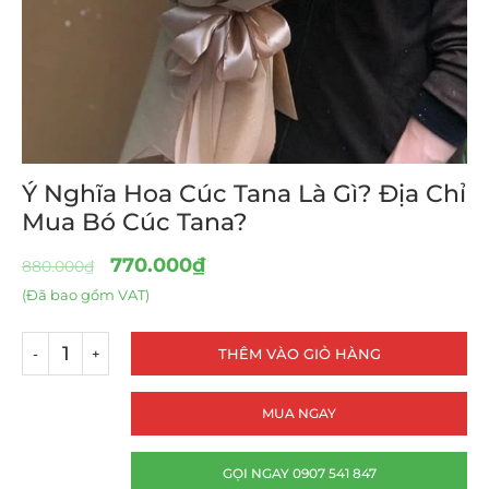
Ý Nghĩa Hoa Cúc Tana Là Gì? Địa Chỉ
Mua Bó Cúc Tana?
770.000
₫
880.000
₫
(Đã bao gồm VAT)
THÊM VÀO GIỎ HÀNG
MUA NGAY
GỌI NGAY 0907 541 847