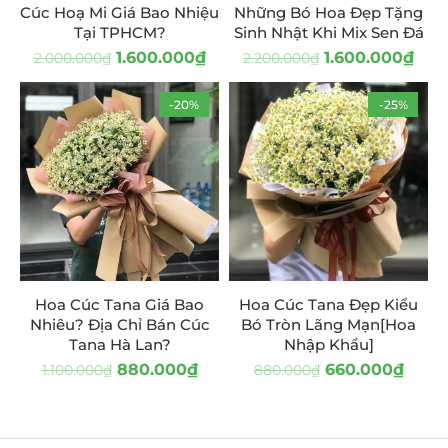
Cúc Hoạ Mi Giá Bao Nhiệu
Những Bó Hoa Đẹp Tặng
Tại TPHCM?
Sinh Nhật Khi Mix Sen Đá
1.600.000
₫
1.600.000
₫
2.000.000
₫
2.200.000
₫
-20%
-25%
Hoa Cúc Tana Giá Bao
Hoa Cúc Tana Đẹp Kiểu
Nhiêu? Địa Chỉ Bán Cúc
Bó Tròn Lãng Mạn[Hoa
Tana Hà Lan?
Nhập Khẩu]
880.000
₫
660.000
₫
1.100.000
₫
880.000
₫