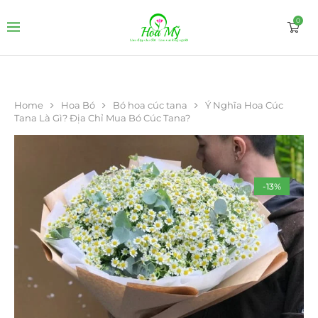
0
Home
Hoa Bó
Bó hoa cúc tana
Ý Nghĩa Hoa Cúc
Tana Là Gì? Địa Chỉ Mua Bó Cúc Tana?
-13%