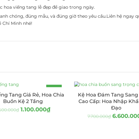
 hoa viếng tang lễ đẹp để giao trong ngày.
hanh chóng, đúng mẫu, và đúng giờ theo yêu cầu.Liên hệ ngay q
ồ Chí Minh nhé!
-31%
ếng Tang Giá Rẻ, Hoa Chia
Kệ Hoa Đám Tang Sang
Buồn Kệ 2 Tầng
Cao Cấp: Hoa Nhập Kh
Đạo
1.100.000
₫
.600.000
₫
6.600.00
7.700.000
₫