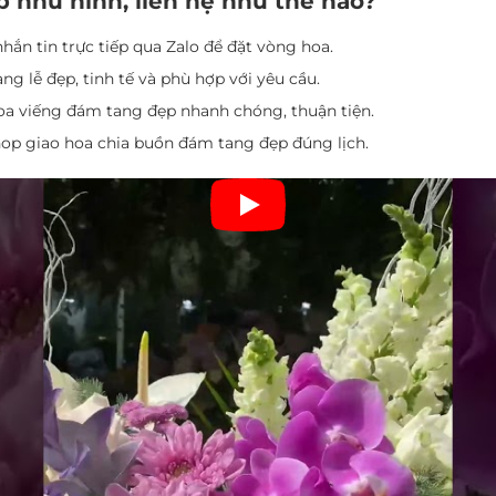
p như hình, liên hệ như thế nào?
hắn tin trực tiếp qua Zalo để đặt vòng hoa.
g lễ đẹp, tinh tế và phù hợp với yêu cầu.
oa viếng đám tang đẹp nhanh chóng, thuận tiện.
hop giao hoa chia buồn đám tang đẹp đúng lịch.