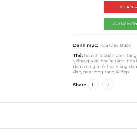
MUA NG
GỌI NGAY 09
Danh mục:
Hoa Chia Buồn
Thẻ:
hoa chia buồn đám tang
viếng giá rẻ
,
hoa le tang
,
hoa 
đám ma giá rẻ
,
hoa viếng đá
đẹp
,
hoa vòng tang lễ đẹp
Share