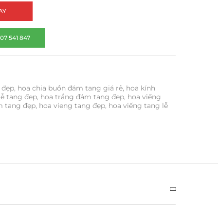
AY
07 541 847
 đẹp
,
hoa chia buồn đám tang giá rẻ
,
hoa kính
lễ tang đẹp
,
hoa trắng đám tang đẹp
,
hoa viếng
m tang đẹp
,
hoa vieng tang đẹp
,
hoa viếng tang lễ