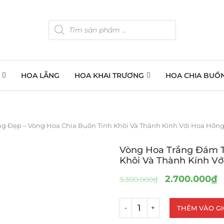
HOA LẴNG
HOA KHAI TRƯƠNG
HOA CHIA BUỒ
g Đẹp – Vòng Hoa Chia Buồn Tinh Khôi Và Thành Kính Với Hoa Hồng
Vòng Hoa Trắng Đám T
Khôi Và Thành Kính V
2.700.000
₫
3.300.000
₫
THÊM VÀO G