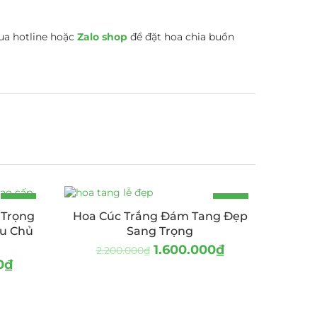
ua hotline hoặc
Zalo shop
để đặt hoa chia buồn
-14%
-27%
 Trọng
Hoa Cúc Trắng Đám Tang Đẹp
ẩu Chủ
Sang Trọng
1.600.000
₫
2.200.000
₫
0
₫