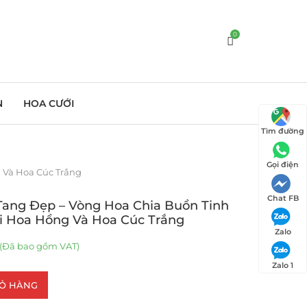
0
N
HOA CƯỚI
Tìm đường
Gọi điện
 Và Hoa Cúc Trắng
Chat FB
ang Đẹp – Vòng Hoa Chia Buồn Tinh
ới Hoa Hồng Và Hoa Cúc Trắng
Zalo
(Đã bao gồm VAT)
Zalo 1
IỎ HÀNG