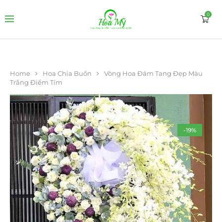
0
Home
Hoa Chia Buồn
Vòng Hoa Đám Tang Đẹp Màu
Trắng Điểm Tím
-19%