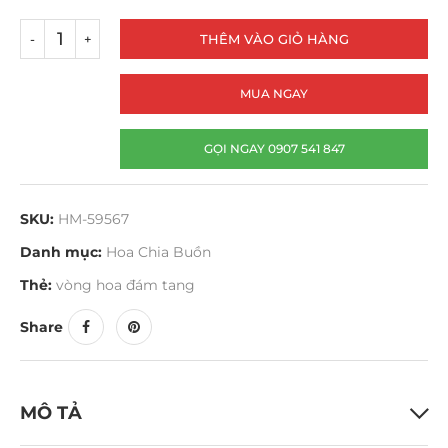
THÊM VÀO GIỎ HÀNG
MUA NGAY
GỌI NGAY 0907 541 847
SKU:
HM-59567
Danh mục:
Hoa Chia Buồn
Thẻ:
vòng hoa đám tang
Share
MÔ TẢ