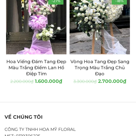
-27%
-18%
Hoa Viếng Đám Tang Đẹp
Vòng Hoa Tang Đẹp Sang
Màu Trắng Điểm Lan Hồ
Trọng Màu Trắng Chủ
Điệp Tím
Đạo
1.600.000
₫
2.700.000
₫
2.200.000
₫
3.300.000
₫
VỀ CHÚNG TÔI
CÔNG TY TNHH HOA MỸ FLORAL