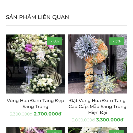
SẢN PHẨM LIÊN QUAN
-18%
-13%
Vòng Hoa Đám Tang Đẹp
Đặt Vòng Hoa Đám Tang
Sang Trọng
Cao Cấp, Mẫu Sang Trọng
Hiện Đại
2.700.000
₫
3.300.000
₫
3.300.000
₫
3.800.000
₫