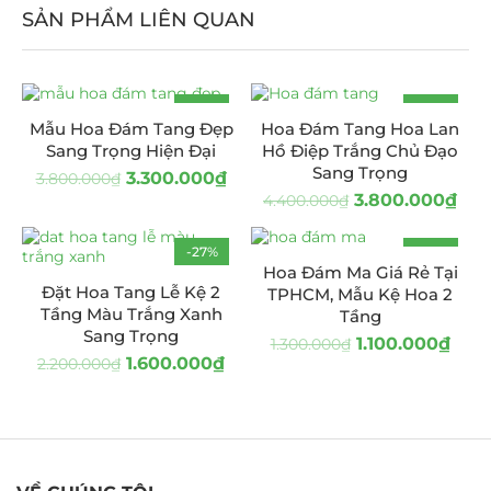
SẢN PHẨM LIÊN QUAN
-13%
-14%
Mẫu Hoa Đám Tang Đẹp
Hoa Đám Tang Hoa Lan
Sang Trọng Hiện Đại
Hồ Điệp Trắng Chủ Đạo
Sang Trọng
3.300.000
₫
3.800.000
₫
3.800.000
₫
4.400.000
₫
-27%
-15%
Hoa Đám Ma Giá Rẻ Tại
Đặt Hoa Tang Lễ Kệ 2
TPHCM, Mẫu Kệ Hoa 2
Tầng Màu Trắng Xanh
Tầng
Sang Trọng
1.100.000
₫
1.300.000
₫
1.600.000
₫
2.200.000
₫