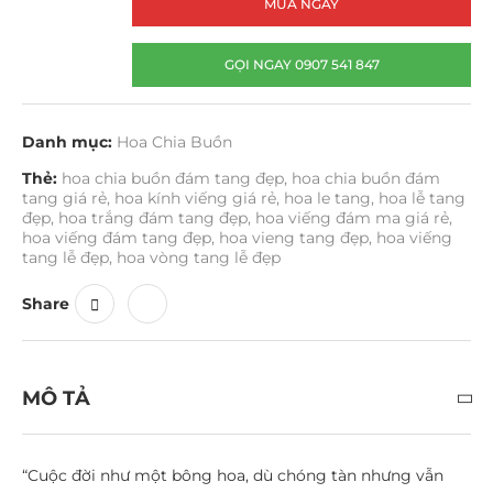
MUA NGAY
GỌI NGAY 0907 541 847
Danh mục:
Hoa Chia Buồn
Thẻ:
hoa chia buồn đám tang đẹp
,
hoa chia buồn đám
tang giá rẻ
,
hoa kính viếng giá rẻ
,
hoa le tang
,
hoa lễ tang
đẹp
,
hoa trắng đám tang đẹp
,
hoa viếng đám ma giá rẻ
,
hoa viếng đám tang đẹp
,
hoa vieng tang đẹp
,
hoa viếng
tang lễ đẹp
,
hoa vòng tang lễ đẹp
Share
MÔ TẢ
“Cuộc đời như một bông hoa, dù chóng tàn nhưng vẫn