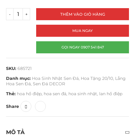
THÊM VÀO GIỎ HÀNG
MUA NGAY
GỌI NGAY 0907 541 847
SKU:
685721
Danh mục:
Hoa Sinh Nhật Sen Đá
,
Hoa Tặng 20/10
,
Lẵng
Hoa Sen Đá
,
Sen Đá DECOR
Thẻ:
hoa hồ điệp
,
hoa sen đá
,
hoa sinh nhật
,
lan hồ điệp
Share
MÔ TẢ