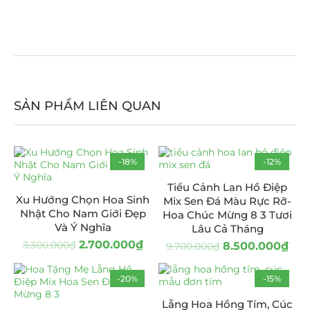
SẢN PHẨM LIÊN QUAN
-18%
-12%
HOT
Tiểu Cảnh Lan Hồ Điệp
Xu Hướng Chọn Hoa Sinh
Mix Sen Đá Màu Rực Rỡ-
Nhật Cho Nam Giới Đẹp
Hoa Chúc Mừng 8 3 Tươi
Và Ý Nghĩa
Lâu Cả Tháng
2.700.000
₫
3.300.000
₫
8.500.000
₫
9.700.000
₫
-20%
-15%
HOT
Lẵng Hoa Hồng Tím, Cúc