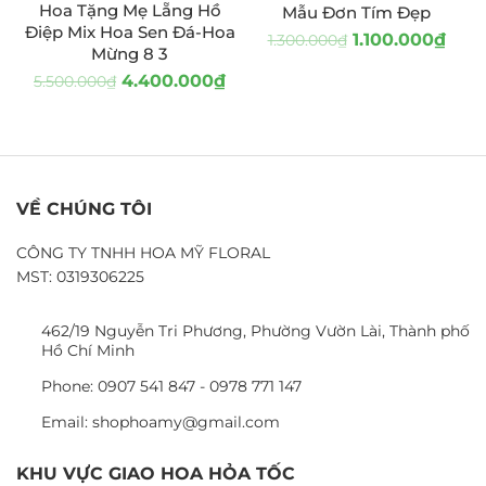
Hoa Tặng Mẹ Lẵng Hồ
Mẫu Đơn Tím Đẹp
Điệp Mix Hoa Sen Đá-Hoa
1.100.000
₫
1.300.000
₫
Mừng 8 3
4.400.000
₫
5.500.000
₫
VỀ CHÚNG TÔI
CÔNG TY TNHH HOA MỸ FLORAL
MST: 0319306225
462/19 Nguyễn Tri Phương, Phường Vườn Lài, Thành phố
Hồ Chí Minh
Phone: 0907 541 847 - 0978 771 147
Email: shophoamy@gmail.com
KHU VỰC GIAO HOA HỎA TỐC