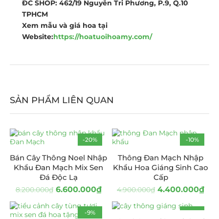
ĐC SHOP: 462/19 Nguyễn Tri Phương, P.9, Q.10
TPHCM
Xem mẫu và giá hoa tại
Website:
https://hoatuoihoamy.com/
SẢN PHẨM LIÊN QUAN
-20%
-10%
Bán Cây Thông Noel Nhập
Thông Đan Mạch Nhập
Khẩu Đan Mạch Mix Sen
Khẩu Hoa Giáng Sinh Cao
Đá Độc Lạ
Cấp
6.600.000
₫
4.400.000
₫
8.200.000
₫
4.900.000
₫
-9%
-25%