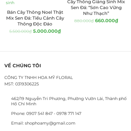
Cây Thông Giáng Sinh Mix
Sen Đá: “Sơn Cao Vững
Bán Cây Thông Noel Thật
Như Thạch”
Mix Sen Đá: Tiểu Cảnh Cây
660.000
₫
880.000
₫
Thông Độc Đáo
5.000.000
₫
5.500.000
₫
VỀ CHÚNG TÔI
CÔNG TY TNHH HOA MỸ FLORAL
MST: 0319306225
462/19 Nguyễn Tri Phương, Phường Vườn Lài, Thành phố
Hồ Chí Minh
Phone: 0907 541 847 - 0978 771 147
Email: shophoamy@gmail.com