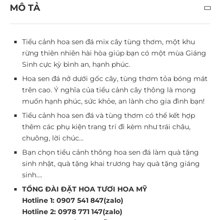
MÔ TẢ
Tiểu cảnh hoa sen đá mix cây tùng thơm, một khu
rừng thiên nhiên hài hòa giúp bạn có một mùa Giáng
Sinh cực kỳ bình an, hạnh phúc.
Hoa sen đá nở dưới gốc cây, tùng thơm tỏa bóng mát
trên cao. Ý nghĩa của tiểu cảnh cây thông là mong
muốn hạnh phúc, sức khỏe, an lành cho gia đình bạn!
Tiểu cảnh hoa sen đá và tùng thơm có thể kết hợp
thêm các phụ kiện trang trí đi kèm như trái châu,
chuông, lời chúc…
Bạn chọn tiểu cảnh thông hoa sen đá làm quà tặng
sinh nhật, quà tặng khai trương hay quà tặng giáng
sinh….
TỔNG ĐÀI ĐẶT HOA TƯƠI HOA MỸ
Hotline 1: 0907 541 847(zalo)
Hotline 2: 0978 771 147(zalo)