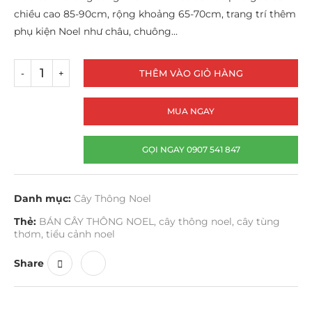
chiều cao 85-90cm, rộng khoảng 65-70cm, trang trí thêm
phụ kiện Noel như châu, chuông…
THÊM VÀO GIỎ HÀNG
MUA NGAY
GỌI NGAY 0907 541 847
Danh mục:
Cây Thông Noel
Thẻ:
BÁN CÂY THÔNG NOEL
,
cây thông noel
,
cây tùng
thơm
,
tiểu cảnh noel
Share