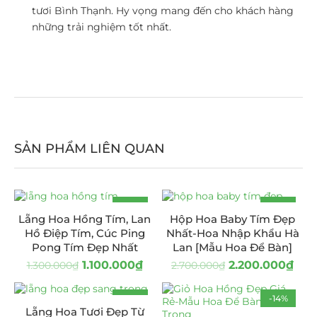
tươi Bình Thạnh. Hy vọng mang đến cho khách hàng
những trải nghiệm tốt nhất.
SẢN PHẨM LIÊN QUAN
-15%
-19%
Lẵng Hoa Hồng Tím, Lan
Hộp Hoa Baby Tím Đẹp
Hồ Điệp Tím, Cúc Ping
Nhất-Hoa Nhập Khẩu Hà
Pong Tím Đẹp Nhất
Lan [Mẫu Hoa Để Bàn]
1.100.000
₫
2.200.000
₫
1.300.000
₫
2.700.000
₫
-17%
-14%
Lẵng Hoa Tươi Đẹp Từ