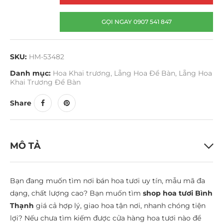
GỌI NGAY 0907 541 847
SKU:
HM-53482
Danh mục:
Hoa Khai trương
,
Lẵng Hoa Để Bàn
,
Lẵng Hoa
Khai Trương Để Bàn
Share
MÔ TẢ
Bạn đang muốn tìm nơi bán hoa tươi uy tín, mẫu mã đa
dạng, chất lượng cao? Bạn muốn tìm
shop hoa tươi Bình
Thạnh
giá cả hợp lý, giao hoa tận nơi, nhanh chóng tiện
lợi? Nếu chưa tìm kiếm được cửa hàng hoa tươi nào để