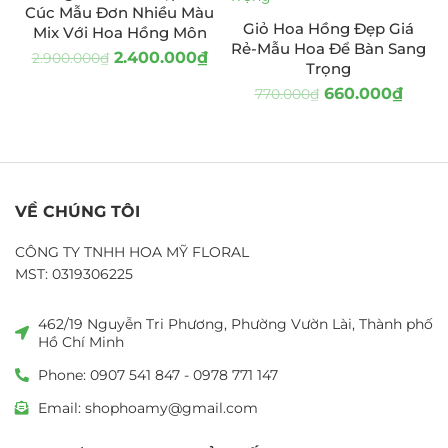
Cúc Mẫu Đơn Nhiều Màu
Giỏ Hoa Hồng Đẹp Giá
Mix Với Hoa Hồng Môn
Rẻ-Mẫu Hoa Để Bàn Sang
2.400.000
₫
2.900.000
₫
Trọng
660.000
₫
770.000
₫
VỀ CHÚNG TÔI
CÔNG TY TNHH HOA MỸ FLORAL
MST: 0319306225
462/19 Nguyễn Tri Phương, Phường Vườn Lài, Thành phố
Hồ Chí Minh
Phone: 0907 541 847 - 0978 771 147
Email: shophoamy@gmail.com