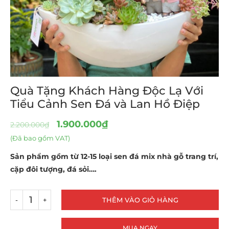
Quà Tặng Khách Hàng Độc Lạ Với
Tiểu Cảnh Sen Đá và Lan Hồ Điệp
1.900.000
₫
2.200.000
₫
(Đã bao gồm VAT)
Sản phẩm gồm từ 12-15 loại sen đá mix nhà gỗ trang trí,
cặp đôi tượng, đá sỏi….
THÊM VÀO GIỎ HÀNG
MUA NGAY