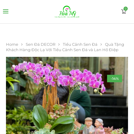
0
Home
Sen Đá DECOR
Tiểu Cảnh Sen Đá
Quà Tặng
Khách Hàng Độc Lạ Với Tiểu Cảnh Sen Đá và Lan Hồ Điệp
-14%