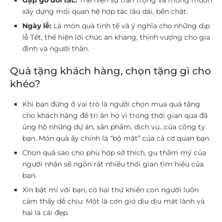
Gặp gỡ đối tác:
Thể hiện sự trân trọng và mong muốn
xây dựng mối quan hệ hợp tác lâu dài, bền chặt.
Ngày lễ:
Là món quà tinh tế và ý nghĩa cho những dịp
lễ Tết, thể hiện lời chúc an khang, thịnh vượng cho gia
đình và người thân.
Quà tặng khách hàng, chọn tặng gì cho
khéo?
Khi bạn đứng ở vai trò là người chọn mua quà tặng
cho khách hàng để tri ân họ vì trong thời gian qua đã
ủng hộ những dự án, sản phẩm, dịch vụ…của công ty
bạn. Món quà ấy chính là “bộ mặt” của cả cơ quan bạn.
Chọn quà sao cho phù hợp sở thích, gu thẩm mỹ của
người nhận sẽ ngốn rất nhiều thời gian tìm hiểu của
bạn.
Xin bật mí với bạn, có hai thứ khiến con người luôn
cảm thấy dễ chịu: Một là cơn gió dìu dịu mát lành và
hai là cái đẹp.