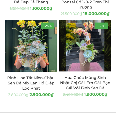
Đá Đẹp Cả Tháng
Bonsai Có 1-0-2 Trên Thị
Trường
1.100.000
₫
1.300.000
₫
18.000.000
₫
21.500.000
₫
-24%
-21%
Hoa Chúc Mừng Sinh
Bình Hoa Tất Niên-Chậu
Nhật Chị Gái, Em Gái, Bạn
Sen Đá Mix Lan Hồ Điệp
Gái Với Bình Sen Đá
Lộc Phát
1.900.000
₫
2.900.000
₫
2.400.000
₫
3.800.000
₫