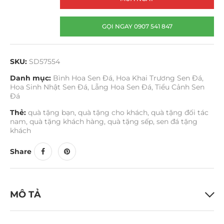
GỌI NGAY 0907 541 847
SKU:
SD57554
Danh mục:
Bình Hoa Sen Đá
,
Hoa Khai Trương Sen Đá
,
Hoa Sinh Nhật Sen Đá
,
Lẵng Hoa Sen Đá
,
Tiểu Cảnh Sen
Đá
Thẻ:
quà tặng bạn
,
quà tặng cho khách
,
quà tặng đối tác
nam
,
quà tặng khách hàng
,
quà tặng sếp
,
sen đá tặng
khách
Share
MÔ TẢ