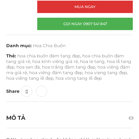
MUA NGAY
GỌI NGAY 0907 541 847
Danh mục:
Hoa Chia Buồn
Thẻ:
hoa chia buồn đám tang đẹp
,
hoa chia buồn đám
tang giá rẻ
,
hoa kính viếng giá rẻ
,
hoa le tang
,
hoa lễ tang
đẹp
,
hoa sen đá
,
hoa trắng đám tang đẹp
,
hoa viếng đám
ma giá rẻ
,
hoa viếng đám tang đẹp
,
hoa vieng tang đẹp
,
hoa viếng tang lễ đẹp
,
hoa vòng tang lễ đẹp
Share
MÔ TẢ