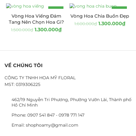
-13%
-19%
Vòng Hoa Viếng Đám
Vòng Hoa Chia Buồn Đẹp
Tang Nên Chọn Hoa Gì?
1.300.000
₫
1.600.000
₫
1.300.000
₫
1.500.000
₫
VỀ CHÚNG TÔI
CÔNG TY TNHH HOA MỸ FLORAL
MST: 0319306225
462/19 Nguyễn Tri Phương, Phường Vườn Lài, Thành phố
Hồ Chí Minh
Phone: 0907 541 847 - 0978 771 147
Email: shophoamy@gmail.com