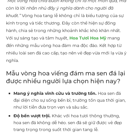
“Một vòng hoa chia buồn không chỉ là một món quà, mà
còn là lời nhắn nhủ đầy ý nghĩa dành cho người đã
khuất.”
Vòng hoa tang lễ không chỉ là biểu tượng của sự
kính trọng và tiếc thương. Đây còn thể hiện sự đồng
hành, chia sẻ trong những khoảnh khắc khó khăn nhất.
Với sự sáng tạo và tâm huyết,
Hoa Tươi Hoa Mỹ
mang
đến những mẫu vòng hoa đám ma độc đáo. Kết hợp từ
nhiều loài sen đá cao cấp, tạo nên vẻ đẹp vừa mới lạ vừa ý
nghĩa.
Mẫu vòng hoa viếng đám ma sen đá lại
được nhiều người lựa chọn hiện nay?
Mang ý nghĩa vĩnh cửu và trường tồn.
Hoa sen đá
đại diện cho sự sống bền bỉ, trường tồn qua thời gian,
như lời tiễn đưa trọn vẹn và sâu sắc.
Độ bền vượt trội.
Khác với hoa tươi thông thường,
hoa sen đá không dễ héo. sen đá sẽ giữ được vẻ đẹp
trang trọng trong suốt thời gian tang lễ.