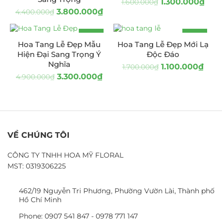
1.300.000
₫
1.600.000
₫
3.800.000
₫
4.400.000
₫
-33%
-35%
Hoa Tang Lễ Đẹp Mẫu
Hoa Tang Lễ Đẹp Mới Lạ
Hiện Đại Sang Trọng Ý
Độc Đáo
Nghĩa
1.100.000
₫
1.700.000
₫
3.300.000
₫
4.900.000
₫
VỀ CHÚNG TÔI
CÔNG TY TNHH HOA MỸ FLORAL
MST: 0319306225
462/19 Nguyễn Tri Phương, Phường Vườn Lài, Thành phố
Hồ Chí Minh
Phone: 0907 541 847 - 0978 771 147