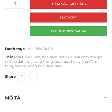
THÊM VÀO GIỎ HÀNG
MUA NGAY
GỌI NGAY 0907 541 847
Danh mục:
Hoa Chia Buồn
Thẻ:
Hoa Chia Buồn
,
hoa đám ma đẹp
,
hoa đám ma giá
rẻ
,
hoa đám ma sang trọng
,
hoa tươi
,
hoa viếng đám
tang
,
sen đá
,
vòng hoa đám tang
Share
MÔ TẢ