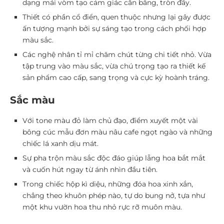
dạng mái vòm tạo cảm giác cân bằng, tròn đầy.
Thiết có phần cổ điển, quen thuộc nhưng lại gây được
ấn tượng mạnh bởi sự sáng tạo trong cách phối hợp
màu sắc.
Các nghệ nhân tỉ mỉ chăm chút từng chi tiết nhỏ. Vừa
tập trung vào màu sắc, vừa chú trọng tạo ra thiết kế
sản phẩm cao cấp, sang trọng và cực kỳ hoành tráng.
Sắc màu
Với tone màu đỏ làm chủ đạo, điểm xuyết một vài
bông cúc mẫu đơn màu nâu cafe ngọt ngào và những
chiếc lá xanh dịu mát.
Sự pha trộn màu sắc độc đáo giúp lẵng hoa bắt mắt
và cuốn hút ngay từ ánh nhìn đầu tiên.
Trong chiếc hộp kì diệu, những đóa hoa xinh xắn,
chẳng theo khuôn phép nào, tự do bung nở, tựa như
một khu vườn hoa thu nhỏ rực rỡ muôn màu.