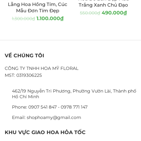
HOT
Lẵng Hoa Hồng Tím, Cúc
Trắng Xanh Chủ Đạo
Mẫu Đơn Tím Đẹp
490.000
₫
550.000
₫
1.100.000
₫
1.300.000
₫
VỀ CHÚNG TÔI
CÔNG TY TNHH HOA MỸ FLORAL
MST: 0319306225
462/19 Nguyễn Tri Phương, Phường Vườn Lài, Thành phố
Hồ Chí Minh
Phone: 0907 541 847 - 0978 771 147
Email: shophoamy@gmail.com
KHU VỰC GIAO HOA HỎA TỐC