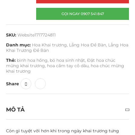
GỌI NGAY 0907 541 847
SKU:
Website1717724811
Danh mục:
Hoa Khai trương
,
Lẵng Hoa Để Bàn
,
Lẵng Hoa
Khai Trương Để Bàn
Thẻ:
bình hoa hồng
,
bó hoa sinh nhật
,
Đặt hoa chúc
mừng khai trương
,
hoa cầm tay cô dâu
,
hoa chúc mừng
khai trương
Share
MÔ TẢ
Còn gì tuyệt vời hơn khi trong ngày khai trương tưng