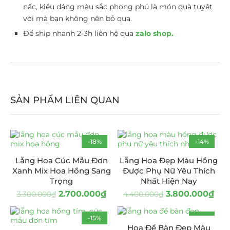
nấc, kiểu dáng màu sắc phong phú là món quà tuyệt
vời mà bạn không nên bỏ qua.
Để ship nhanh 2-3h liên hệ qua
zalo shop.
SẢN PHẨM LIÊN QUAN
-18%
-14%
Lẵng Hoa Cúc Mẫu Đơn
Lẵng Hoa Đẹp Màu Hồng
Xanh Mix Hoa Hồng Sang
Được Phụ Nữ Yêu Thích
Trọng
Nhất Hiện Nay
2.700.000
₫
3.800.000
₫
3.300.000
₫
4.400.000
₫
-15%
-11%
Hoa Để Bàn Đẹp Màu