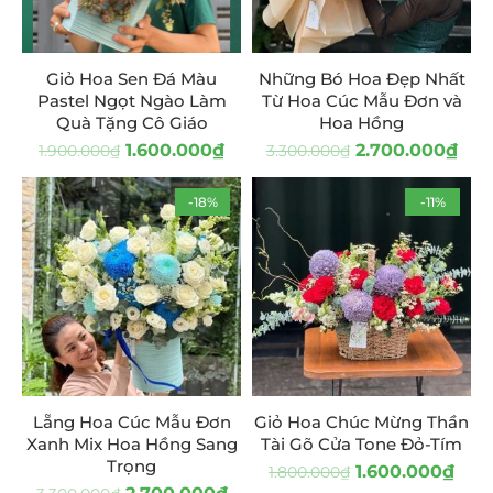
Giỏ Hoa Sen Đá Màu
Những Bó Hoa Đẹp Nhất
Pastel Ngọt Ngào Làm
Từ Hoa Cúc Mẫu Đơn và
Quà Tặng Cô Giáo
Hoa Hồng
1.600.000
₫
2.700.000
₫
1.900.000
₫
3.300.000
₫
-18%
-11%
Lẵng Hoa Cúc Mẫu Đơn
Giỏ Hoa Chúc Mừng Thần
Xanh Mix Hoa Hồng Sang
Tài Gõ Cửa Tone Đỏ-Tím
Trọng
1.600.000
₫
1.800.000
₫