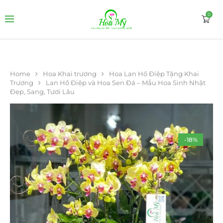
0
Home
Hoa Khai trương
Hoa Lan Hồ Điệp Tặng Khai
Trương
Lan Hồ Điệp và Hoa Sen Đá – Mẫu Hoa Sinh Nhật
Đẹp, Sang, Tươi Lâu
-18%