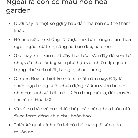
Ngoài ra còn có mẫu hộp hoa
garden
Dưới đây là một số gợi ý hấp dẫn mà bạn có thể tham
khảo:
Bó hoa siêu to khổng lồ được mix từ những chùm hoa
ngọt ngào, nữ tính, sống ảo bao đẹp, bao mê.
Giỏ mây xinh xắn chất đầy hoa tươi. Với đầy đủ size, từ
nhỏ, vừa cho tới big size phù hợp với nhiều dịp quan
trọng như sinh nhật, tân gia, khai trương.
Garden Box là thiết kế mới ra mắt năm nay. Đây là
chiếc hộp trong suốt chứa đựng cả khu vườn hoa cỏ
nhìn cực xinh và bắt mắt. Kiểu dáng mới lạ, độc quyền
chỉ có tại Hoa Mỹ.
Và với sự bảo vệ của chiếc hộp, các bông hoa luôn giữ
được form dáng chỉn chu, hoàn hảo.
Thiết kế quai xách tiện lợi có thể mang đi sống ảo
muôn nơi.