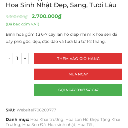
Hoa Sinh Nhật Đẹp, Sang, Tươi Lâu
2.700.000
₫
3.300.000
₫
(Đã bao gồm VAT)
Bình hoa gồm từ 6-7 cây lan hồ điệp nhí mix hoa sen đá
dày phủ gốc, đẹp, độc đáo và tươi lâu từ 1-2 tháng.
THÊM VÀO GIỎ HÀNG
MUA NGAY
GỌI NGAY 0907 541 847
SKU:
Website1706209777
Danh mục:
Hoa Khai trương
,
Hoa Lan Hồ Điệp Tặng Khai
Trương
,
Hoa Sen Đá
,
Hoa sinh nhật
,
Hoa Tết
,