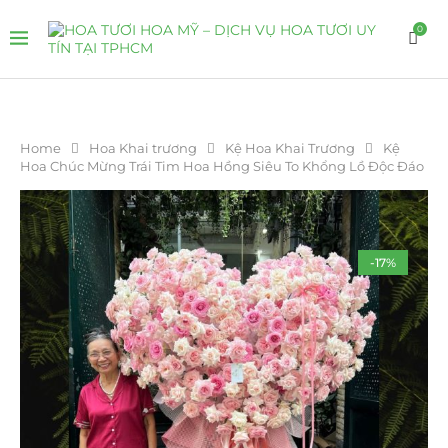
0
Home
Hoa Khai trương
Kệ Hoa Khai Trương
Kệ
Hoa Chúc Mừng Trái Tim Hoa Hồng Siêu To Khổng Lồ Độc Đáo
-17%