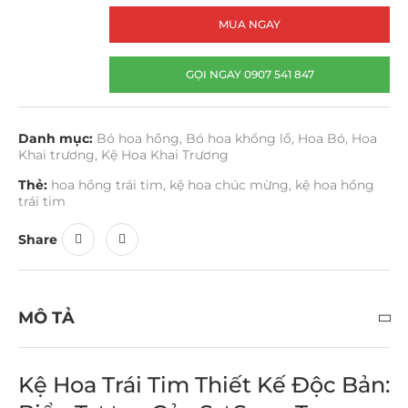
MUA NGAY
GỌI NGAY 0907 541 847
Danh mục:
Bó hoa hồng
,
Bó hoa khổng lồ
,
Hoa Bó
,
Hoa
Khai trương
,
Kệ Hoa Khai Trương
Thẻ:
hoa hồng trái tim
,
kệ hoa chúc mừng
,
kệ hoa hồng
trái tim
Share
MÔ TẢ
Kệ Hoa Trái Tim Thiết Kế Độc Bản: