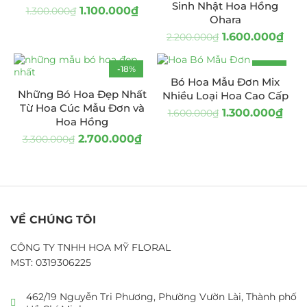
Sinh Nhật Hoa Hồng
1.100.000
₫
1.300.000
₫
Ohara
1.600.000
₫
2.200.000
₫
-18%
-19%
Bó Hoa Mẫu Đơn Mix
Những Bó Hoa Đẹp Nhất
Nhiều Loại Hoa Cao Cấp
Từ Hoa Cúc Mẫu Đơn và
1.300.000
₫
1.600.000
₫
Hoa Hồng
2.700.000
₫
3.300.000
₫
VỀ CHÚNG TÔI
CÔNG TY TNHH HOA MỸ FLORAL
MST: 0319306225
462/19 Nguyễn Tri Phương, Phường Vườn Lài, Thành phố