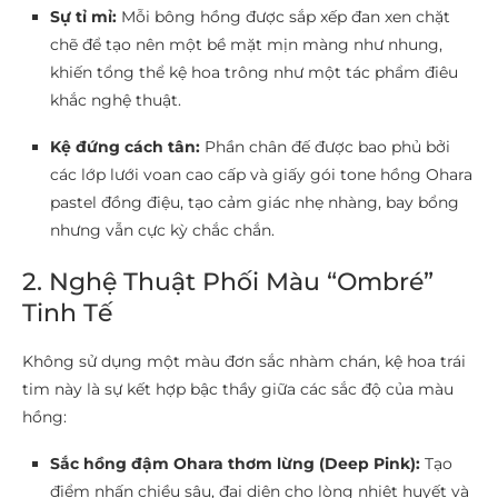
Sự tỉ mỉ:
Mỗi bông hồng được sắp xếp đan xen chặt
chẽ để tạo nên một bề mặt mịn màng như nhung,
khiến tổng thể kệ hoa trông như một tác phẩm điêu
khắc nghệ thuật.
Kệ đứng cách tân:
Phần chân đế được bao phủ bởi
các lớp lưới voan cao cấp và giấy gói tone hồng Ohara
pastel đồng điệu, tạo cảm giác nhẹ nhàng, bay bổng
nhưng vẫn cực kỳ chắc chắn.
2. Nghệ Thuật Phối Màu “Ombré”
Tinh Tế
Không sử dụng một màu đơn sắc nhàm chán, kệ hoa trái
tim này là sự kết hợp bậc thầy giữa các sắc độ của màu
hồng:
Sắc hồng đậm Ohara thơm lừng (Deep Pink):
Tạo
điểm nhấn chiều sâu, đại diện cho lòng nhiệt huyết và