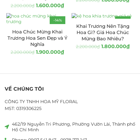
1.600.000
₫
2.200.000
₫
-14%
-18%
Khai Trương Nên Tặng
Hoa Chúc Mừng Khai
Hoa Gì? Giá Hoa Chúc
Trương Hoa Sen Đẹp và Ý
Mừng Bao Nhiêu?
Nghĩa
1.800.000
₫
2.200.000
₫
1.900.000
₫
2.200.000
₫
VỀ CHÚNG TÔI
CÔNG TY TNHH HOA MỸ FLORAL
MST: 0319306225
462/19 Nguyễn Tri Phương, Phường Vườn Lài, Thành phố
Hồ Chí Minh
Phone: 0907 541 847 - 0978 771 147