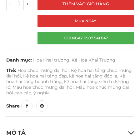
THÊM VÀO GIỎ HÀNG
MUA NGAY
GỌI NGAY 0907 541 847
Danh mục:
Hoa Khai trương
,
Kệ Hoa Khai Trương
Thẻ:
Hoa chúc mừng đại hội
,
Kệ hoa hai tầng chúc mừng
đại hội
,
Kệ hoa hai tầng đẹp
,
kệ hoa hai tầng độc lạ
,
Kệ
hoa hai tầng hoành tráng
,
kệ hoa hai tầng siêu to khổng
lồ
,
Mẫu hoa chúc mừng đại hội
,
Mẫu hoa chúc mừng đại
hội cao cấp
,
ý nghĩa
Share
MÔ TẢ