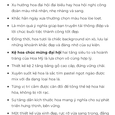
Xu hướng hoa đại hội đại biểu hay hoa hội nghị công
đoàn màu nhã nhặn, nhẹ nhàng và sang.
Khắc hẳn ngày xưa thường chọn màu hoa lòe loẹt.
Là món quà ý nghĩa giúp bạn truyền tải thông điệp và
lời chúc buổi tiệc thành công tốt đẹp.
Đồng thời, hoa tươi là chiếc background xịn xò, lưu lại
những khoảnh khắc đẹp và đáng nhớ của sự kiện.
Kệ hoa chúc mừng đại hội
hai tầng siêu to và hoành
tráng của Hoa Mỹ là lựa chọn vô cùng hợp lý.
Thiết kế kệ 2 tầng bằng gỗ cao cấp, đứng vững chãi.
Xuyên suốt kệ hoa là sắc tím pastel ngọt ngào được
mix với đa dạng loại hoa lá.
Từng vị trí cắm được cân đối để tổng thể kệ hoa hài
hòa, không bị rời rạc.
Sự tăng dần kích thước hoa mang ý nghĩa cho sự phát
triển hưng thịnh, bền vững.
Một thiết kế vừa xinh đẹp, rực rỡ vừa sang trọng, đẳng