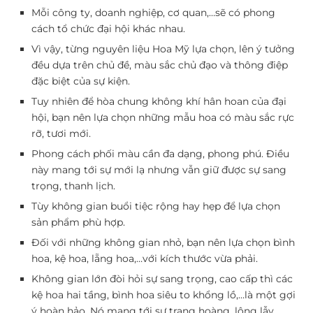
Mỗi công ty, doanh nghiệp, cơ quan,…sẽ có phong
cách tổ chức đại hội khác nhau.
Vì vậy, từng nguyên liệu Hoa Mỹ lựa chọn, lên ý tưởng
đều dựa trên chủ đề, màu sắc chủ đạo và thông điệp
đặc biệt của sự kiện.
Tuy nhiên để hòa chung không khí hân hoan của đại
hội, bạn nên lựa chọn những mẫu hoa có màu sắc rực
rỡ, tươi mới.
Phong cách phối màu cần đa dạng, phong phú. Điều
này mang tới sự mới lạ nhưng vẫn giữ được sự sang
trọng, thanh lịch.
Tùy không gian buổi tiệc rộng hay hẹp để lựa chọn
sản phẩm phù hợp.
Đối với những không gian nhỏ, bạn nên lựa chọn bình
hoa, kệ hoa, lẵng hoa,…với kích thước vừa phải.
Không gian lớn đòi hỏi sự sang trọng, cao cấp thì các
kệ hoa hai tầng, bình hoa siêu to khổng lồ,…là một gợi
ý hoàn hảo. Nó mang tới sự trang hoàng, lộng lẫy.