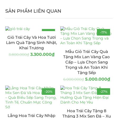
SẢN PHẨM LIÊN QUAN
-13%
-17%
Giỏ Trái Cây Và Hoa Tươi
Làm Quà Tặng Sinh Nhật,
Khai Trương
Mẫu Giỏ Trái Cây Quà
3.300.000
₫
3.800.000
₫
Tặng Mix Lan Vàng Cao
Cấp – Lựa Chọn Sang
Trọng và An Toàn Khi
Tặng Sếp
5.000.000
₫
6.000.000
₫
-20%
-27%
Hoa Trái Cây Tặng 8
Lẵng Hoa Trái Cây Nhập
Tháng 3 Mix Sen Đá – Xu