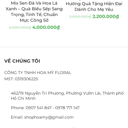
Mix Sen Đá Và Hoa Lá
Hướng Quà Tặng Hiện Đại
Xanh – Quà Biếu Sếp Sang
Dành Cho Mẹ Yêu
Trọng, Tinh Tế, Chuẩn
2.200.000
₫
3.000.000
₫
Mực Công Sở
4.000.000
₫
5.000.000
₫
VỀ CHÚNG TÔI
CÔNG TY TNHH HOA MỸ FLORAL
MST: 0319306225
462/19 Nguyễn Tri Phương, Phường Vườn Lài, Thành phố
Hồ Chí Minh
Phone: 0907 541 847 - 0978 771 147
Email: shophoamy@gmail.com