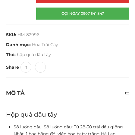
GỌI NGAY 0907 541 847
SKU:
HM-82996
Danh mục:
Hoa Trái Cây
Thẻ:
hộp quà dâu tây
Share
MÔ TẢ
Hộp quà dâu tây
Số lượng dâu: Số lượng dâu: Từ 28-30 trái dâu giống
Nhật, 1 hoa hồng đỏ, viền hoa baby trắng Hà Lan.