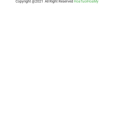
Copyright @2021 All Right Reserved
HoaTuoiHoaMy