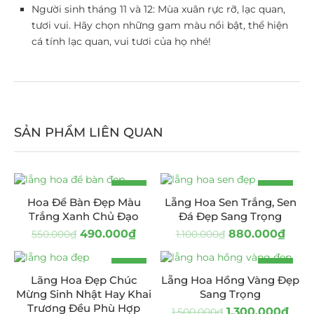
Người sinh tháng 11 và 12: Mùa xuân rực rỡ, lạc quan,
tươi vui. Hãy chọn những gam màu nổi bật, thể hiện
cá tính lạc quan, vui tươi của họ nhé!
SẢN PHẨM LIÊN QUAN
-11%
-20%
Hoa Để Bàn Đẹp Màu
Lẵng Hoa Sen Trắng, Sen
Trắng Xanh Chủ Đạo
Đá Đẹp Sang Trọng
490.000
₫
880.000
₫
550.000
₫
1.100.000
₫
-25%
-13%
Lãng Hoa Đẹp Chúc
Lẵng Hoa Hồng Vàng Đẹp
HOT
HOT
Mừng Sinh Nhật Hay Khai
Sang Trọng
Trương Đều Phù Hợp
1.300.000
₫
1.500.000
₫