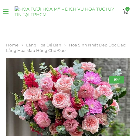
0
Home
Lẵng Hoa Để Bàn
Hoa Sinh Nhật Đẹp Độc Đáo:
Lẵng Hoa Màu Hồng Chủ Đạo
-15%