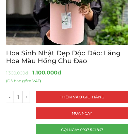
Hoa Sinh Nhật Đẹp Độc Đáo: Lẵng
Hoa Màu Hồng Chủ Đạo
1.100.000
₫
1.300.000
₫
(Đã bao gồm VAT)
THÊM VÀO GIỎ HÀNG
MUA NGAY
GỌI NGAY 0907 541 847