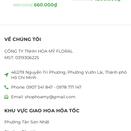
660.000
₫
880.000
₫
VỀ CHÚNG TÔI
CÔNG TY TNHH HOA MỸ FLORAL
MST: 0319306225
462/19 Nguyễn Tri Phương, Phường Vườn Lài, Thành phố
Hồ Chí Minh
Phone: 0907 541 847 - 0978 771 147
Email: shophoamy@gmail.com
KHU VỰC GIAO HOA HỎA TỐC
Phường Tân Sơn Nhất