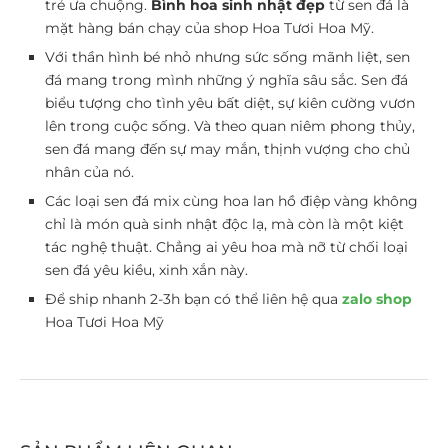
trẻ ưa chuộng.
Bình hoa sinh nhật đẹp
từ sen đá là
mặt hàng bán chạy của shop Hoa Tươi Hoa Mỹ.
Với thần hình bé nhỏ nhưng sức sống mãnh liệt, sen
đá mang trong mình những ý nghĩa sâu sắc. Sen đá
biểu tượng cho tình yêu bất diệt, sự kiên cường vươn
lên trong cuộc sống. Và theo quan niêm phong thủy,
sen đá mang đến sự may mắn, thịnh vượng cho chủ
nhân của nó.
Các loại sen đá mix cùng hoa lan hồ điệp vàng không
chỉ là món quà sinh nhật độc lạ, mà còn là một kiệt
tác nghệ thuật. Chẳng ai yêu hoa mà nỡ từ chối loại
sen đá yêu kiều, xinh xắn này.
Để ship nhanh 2-3h bạn có thể liên hệ qua
zalo shop
Hoa Tươi Hoa Mỹ