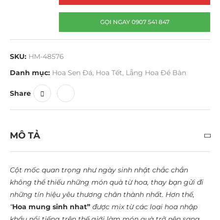
GỌI NGAY 0907 541 847
SKU:
HM-48576
Danh mục:
Hoa Sen Đá
,
Hoa Tết
,
Lẵng Hoa Để Bàn
Share
MÔ TẢ
Cột mốc quan trọng như ngày sinh nhật chắc chắn
không thể thiếu những món quà từ hoa, thay bạn gửi đi
những tín hiệu yêu thương chân thành nhất. Hơn thế,
“
Hoa mung sinh nhat”
được mix từ các loại hoa nhập
khẩu nổi tiếng trên thế giới làm món quà trở nên sang