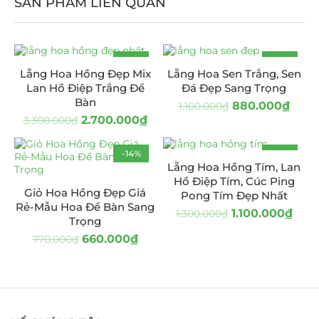
SẢN PHẨM LIÊN QUAN
-18%
-20%
Lẵng Hoa Hồng Đẹp Mix
Lẵng Hoa Sen Trắng, Sen
HOT
Lan Hồ Điệp Trắng Để
Đá Đẹp Sang Trọng
Bàn
880.000
₫
1.100.000
₫
2.700.000
₫
3.300.000
₫
-14%
-15%
Lẵng Hoa Hồng Tím, Lan
Hồ Điệp Tím, Cúc Ping
Giỏ Hoa Hồng Đẹp Giá
Pong Tím Đẹp Nhất
Rẻ-Mẫu Hoa Để Bàn Sang
1.100.000
₫
1.300.000
₫
Trọng
660.000
₫
770.000
₫