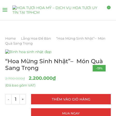
0
Home
Lẵng Hoa Để Bàn
“Hoa Mừng Sinh Nhật”– Món
Quà Sang Trọng
“Hoa Mừng Sinh Nhật”– Món Quà
Sang Trọng
-19%
2.200.000
₫
2.700.000
₫
(Đã bao gồm VAT)
THÊM VÀO GIỎ HÀNG
MUA NGAY