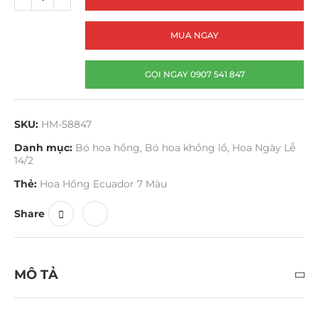
MUA NGAY
GỌI NGAY 0907 541 847
SKU:
HM-58847
Danh mục:
Bó hoa hồng
,
Bó hoa khổng lồ
,
Hoa Ngày Lễ
14/2
Thẻ:
Hoa Hồng Ecuador 7 Màu
Share
MÔ TẢ