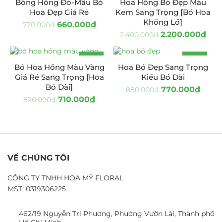
Bông Hồng Đỏ-Mẫu Bó
Hoa Hồng Bó Đẹp Màu
Hoa Đẹp Giá Rẻ
Kem Sang Trọng [Bó Hoa
Khổng Lồ]
660.000
₫
770.000
₫
2.200.000
₫
2.400.000
₫
-13%
-13%
Bó Hoa Hồng Màu Vàng
Hoa Bó Đẹp Sang Trọng
Giá Rẻ Sang Trọng [Hoa
Kiểu Bó Dài
Bó Dài]
770.000
₫
880.000
₫
710.000
₫
820.000
₫
VỀ CHÚNG TÔI
CÔNG TY TNHH HOA MỸ FLORAL
MST: 0319306225
462/19 Nguyễn Tri Phương, Phường Vườn Lài, Thành phố