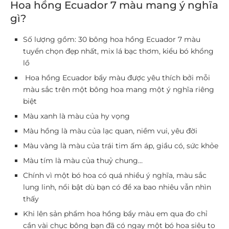
Hoa hồng Ecuador 7 màu mang ý nghĩa
gì?
Số lượng gồm: 30 bông hoa hồng Ecuador 7 màu
tuyển chọn đẹp nhất, mix lá bạc thơm, kiểu bó khổng
lồ
Hoa hồng Ecuador bẩy màu được yêu thích bởi mỗi
màu sắc trên một bông hoa mang một ý nghĩa riêng
biệt
Màu xanh là màu của hy vọng
Màu hồng là màu của lạc quan, niềm vui, yêu đời
Màu vàng là màu của trái tim ấm áp, giầu có, sức khỏe
Màu tím là màu của thuỷ chung…
Chính vì một bó hoa có quá nhiều ý nghĩa, màu sắc
lung linh, nổi bật dù bạn có để xa bao nhiêu vẫn nhìn
thấy
Khi lên sản phẩm hoa hồng bẩy màu em qua đo chỉ
cần vài chục bông bạn đã có ngay một bó hoa siêu to