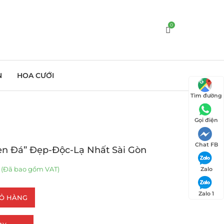
0
N
HOA CƯỚI
Tìm đường
Gọi điện
Chat FB
en Đá” Đẹp-Độc-Lạ Nhất Sài Gòn
(Đã bao gồm VAT)
Zalo
Zalo 1
IỎ HÀNG