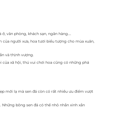
à ở, văn phòng, khách sạn, ngân hàng….
m của người xưa, hoa tươi biểu tượng cho mùa xuân,
ắn và thịnh vượng.
ổi của xã hội, thú vui chơi hoa cũng có những phá
ẹp mới lạ mà sen đá còn có rất nhiều ưu điểm vượt
g. Những bông sen đá có thể nhỏ nhắn xinh xắn