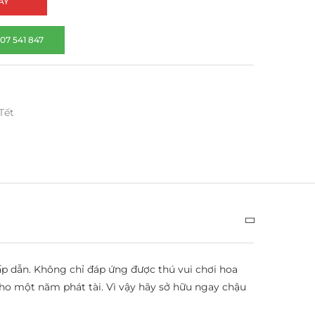
AY
07 541 847
Tết
p dẫn. Không chỉ đáp ứng được thú vui chơi hoa
o một năm phát tài. Vì vậy hãy sở hữu ngay chậu