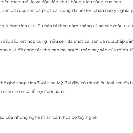
 diện mạo mới lạ và độc đáo cho không gian sống của bạn.
sen đá rubi, sen đá phật bà…cùng đã nói lên phần nào ý nghĩa 
 lượng tích cực. Sự bền bỉ theo năm tháng cùng sắc màu rực r
 sắc sảo kết hợp cùng mẫu sen đá phật bà, sen đá rubi…hấp dẫn 
món quà để chúc tết cho bạn bè, người thân hay sếp của mình. 
thể ghé shop Hoa Tươi Hoa Mỹ. Tại đây có rất nhiều loại sen đá
 mãi cho mùa lễ hội cuối năm.
.
tạo của những nghệ nhân cắm hoa có tay nghề.