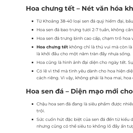
Hoa chưng tết – Nét văn hóa kh
Từ Khoảng 38-40 loại sen đá quý hiếm đại, bầu
Hoa sen đá bao trưng tươi 2-7 tuần, không cầ
Hoa sen đá trưng bình cao cấp, chạm trổ hoa 
Hoa chưng tết
không chỉ là thú vui mà còn là
là khởi đầu cho một năm tràn đầy nhựa sống.
Hoa cũng là hình ảnh đại diện cho ngày tết. 
Có lẽ vì thế mà tình yêu dành cho hoa hiện diệ
cách riêng. Vì vậy, không phải là hoa mai, ho
Hoa sen đá – Diện mạo mới cho 
Chậu hoa sen đá đang là siêu phẩm được nhiều
trội.
Sức cuốn hút đặc biệt của sen đá đến từ kiểu
nhưng cũng có thể siêu to khổng lồ đầy ấn tư