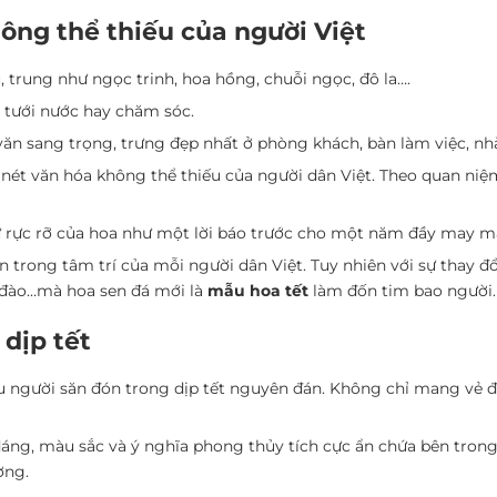
ông thể thiếu của người Việt
, trung như ngọc trinh, hoa hồng, chuỗi ngọc, đô la….
n tưới nước hay chăm sóc.
văn sang trọng, trưng đẹp nhất ở phòng khách, bàn làm việc, nh
 nét văn hóa không thể thiếu của người dân Việt. Theo quan niệ
Sự rực rỡ của hoa như một lời báo trước cho một năm đầy may m
n trong tâm trí của mỗi người dân Việt. Tuy nhiên với sự thay đ
a đào…mà hoa sen đá mới là
mẫu hoa tết
làm đốn tim bao người.
dịp tết
 người săn đón trong dịp tết nguyên đán. Không chỉ mang vẻ đ
 dáng, màu sắc và ý nghĩa phong thủy tích cực ẩn chứa bên tron
ợng.