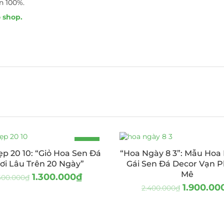
n 100%.
 shop.
-19%
p 20 10: “Giỏ Hoa Sen Đá
“Hoa Ngày 8 3”: Mẫu Hoa 
HOT
ơi Lâu Trên 20 Ngày”
Gái Sen Đá Decor Vạn 
Mê
1.300.000
₫
600.000
₫
1.900.00
2.400.000
₫