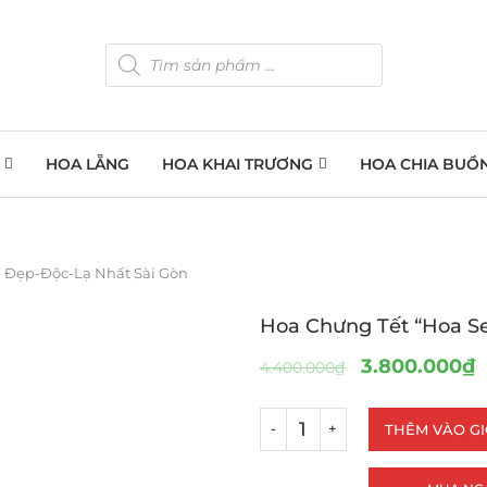
HOA LẴNG
HOA KHAI TRƯƠNG
HOA CHIA BUỒ
” Đẹp-Độc-Lạ Nhất Sài Gòn
Hoa Chưng Tết “Hoa S
3.800.000
₫
4.400.000
₫
THÊM VÀO G