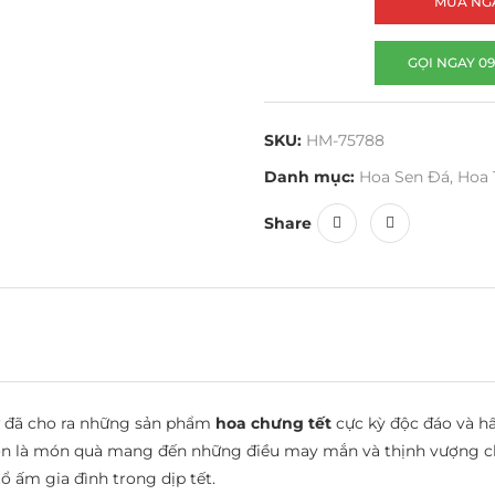
MUA NG
GỌI NGAY 09
SKU:
HM-75788
Danh mục:
Hoa Sen Đá
,
Hoa 
Share
đã cho ra những sản phẩm
hoa chưng tết
cực kỳ độc đáo và hấ
còn là món quà mang đến những điều may mắn và thịnh vượng ch
tổ ấm gia đình trong dịp tết.