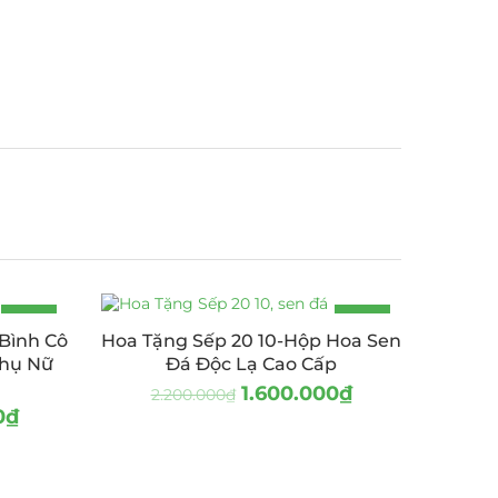
-21%
-27%
Bình Cô
Hoa Tặng Sếp 20 10-Hộp Hoa Sen
Phụ Nữ
Đá Độc Lạ Cao Cấp
1.600.000
₫
2.200.000
₫
0
₫