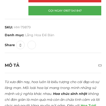
GỌI NGAY 0907 541 847
SKU:
HM-79879
Danh mục:
Lẵng Hoa Để Bàn
Share
MÔ TẢ
Từ xưa đến nay, hoa luôn là biểu tượng cho cái đẹp và sự
lãng mạn. Mỗi loài hoa lại mang trong mình những sứ
mệnh và ý nghĩa khác nhau.
Hoa chúc sinh nhật
không
chỉ đơn giản là món quà mà còn ẩn chứa tình cảm và lời
chúc mà người tặng muốn gửi gắm. Đến với
Hoa Tươi