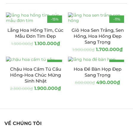
-15%
-11%
HOT
Lẵng Hoa Hồng Tím, Cúc
Giỏ Hoa Sen Trắng, Sen
Mẫu Đơn Tím Đẹp
Hồng, Hoa Hồng Đẹp
Sang Trọng
1.100.000
₫
1.300.000
₫
1.700.000
₫
1.900.000
₫
-17%
-18%
Chậu Hoa Cẩm Tú Cầu
Hoa Để Bàn Họp Đẹp
Hồng-Hoa Chúc Mừng
Sang Trọng
Sinh Nhật
490.000
₫
600.000
₫
1.900.000
₫
2.300.000
₫
VỀ CHÚNG TÔI