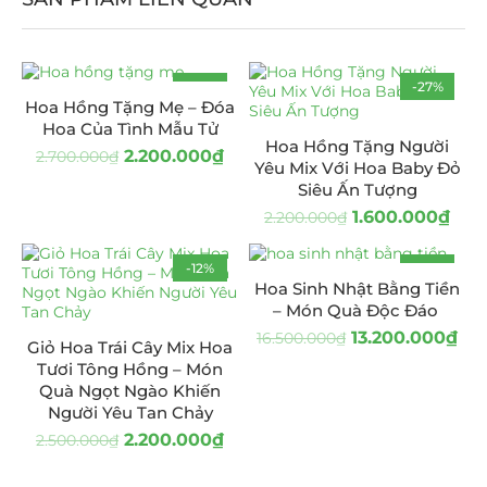
-19%
-27%
Hoa Hồng Tặng Mẹ – Đóa
HOT
Hoa Của Tình Mẫu Tử
Hoa Hồng Tặng Người
2.200.000
₫
2.700.000
₫
Yêu Mix Với Hoa Baby Đỏ
Siêu Ấn Tượng
1.600.000
₫
2.200.000
₫
-12%
-20%
Hoa Sinh Nhật Bằng Tiền
– Món Quà Độc Đáo
13.200.000
₫
16.500.000
₫
Giỏ Hoa Trái Cây Mix Hoa
Tươi Tông Hồng – Món
Quà Ngọt Ngào Khiến
Người Yêu Tan Chảy
2.200.000
₫
2.500.000
₫