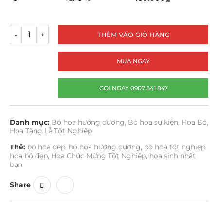
THÊM VÀO GIỎ HÀNG
MUA NGAY
GỌI NGAY 0907 541 847
Danh mục:
Bó hoa hướng dương
,
Bó hoa sự kiện
,
Hoa Bó
,
Hoa Tặng Lễ Tốt Nghiệp
Thẻ:
bó hoa đẹp
,
bó hoa hướng dương
,
bó hoa tốt nghiệp
,
hoa bó đẹp
,
Hoa Chúc Mừng Tốt Nghiệp
,
hoa sinh nhật
bạn
Share