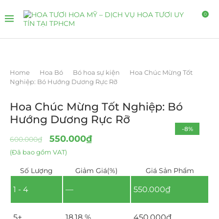
0
Home
Hoa Bó
Bó hoa sự kiện
Hoa Chúc Mừng Tốt
Nghiệp: Bó Hướng Dương Rực Rỡ
Hoa Chúc Mừng Tốt Nghiệp: Bó
Hướng Dương Rực Rỡ
-8%
550.000
₫
600.000
₫
(Đã bao gồm VAT)
Số Lượng
Giảm Giá(%)
Giá Sản Phẩm
1 - 4
—
550.000
₫
5+
18.18 %
450.000
₫