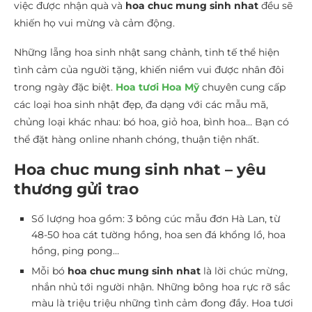
việc được nhận quà và
hoa chuc mung sinh nhat
đều sẽ
khiến họ vui mừng và cảm động.
Những lẵng hoa sinh nhật sang chảnh, tinh tế thể hiện
tình cảm của người tặng, khiến niềm vui được nhân đôi
trong ngày đặc biệt.
Hoa tươi Hoa Mỹ
chuyên cung cấp
các loại hoa sinh nhật đẹp, đa dạng với các mẫu mã,
chủng loại khác nhau: bó hoa, giỏ hoa, bình hoa… Bạn có
thể đặt hàng online nhanh chóng, thuận tiện nhất.
Hoa chuc mung sinh nhat – yêu
thương gửi trao
Số lượng hoa gồm: 3 bông cúc mẫu đơn Hà Lan, từ
48-50 hoa cát tường hồng, hoa sen đá khổng lồ, hoa
hồng, ping pong…
Mỗi bó
hoa chuc mung sinh nhat
là lời chúc mừng,
nhắn nhủ tới người nhận. Những bông hoa rực rỡ sắc
màu là triệu triệu những tình cảm đong đầy. Hoa tươi