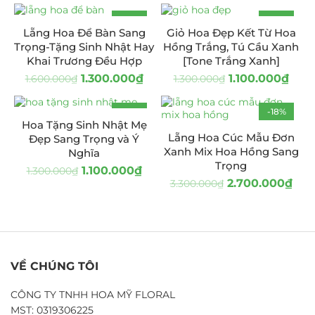
-19%
-15%
Lẵng Hoa Để Bàn Sang
Giỏ Hoa Đẹp Kết Từ Hoa
Trọng-Tặng Sinh Nhật Hay
Hồng Trắng, Tú Cầu Xanh
Khai Trương Đều Hợp
[Tone Trắng Xanh]
1.300.000
₫
1.100.000
₫
1.600.000
₫
1.300.000
₫
-15%
-18%
Hoa Tặng Sinh Nhật Mẹ
Lẵng Hoa Cúc Mẫu Đơn
Đẹp Sang Trọng và Ý
Xanh Mix Hoa Hồng Sang
Nghĩa
Trọng
1.100.000
₫
1.300.000
₫
2.700.000
₫
3.300.000
₫
VỀ CHÚNG TÔI
CÔNG TY TNHH HOA MỸ FLORAL
MST: 0319306225