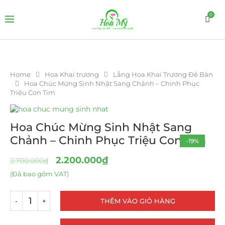
0
Home
Hoa Khai trương
Lẵng Hoa Khai Trương Để Bàn
Hoa Chúc Mừng Sinh Nhật Sang Chảnh – Chinh Phục
Triệu Con Tim
Hoa Chúc Mừng Sinh Nhật Sang
Chảnh – Chinh Phục Triệu Con Tim
-19%
2.200.000
₫
2.700.000
₫
(Đã bao gồm VAT)
THÊM VÀO GIỎ HÀNG