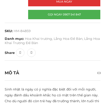
MUA NGAY
GỌI NGAY 0907 541 847
SKU:
HM-84859
Danh mục:
Hoa Khai trương
,
Lẵng Hoa Để Bàn
,
Lẵng Hoa
Khai Trương Để Bàn
Share
MÔ TẢ
Sinh nhật là ngày có ý nghĩa đặc biệt đối với mỗi người,
ngày đánh dấu khoảnh khắc họ có mặt trên thế gian này.
Cho dù người đó còn trẻ hay đã trưởng thành, lớn tuổi thì