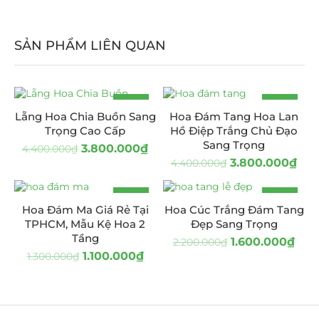
SẢN PHẨM LIÊN QUAN
-14%
-14%
Lẵng Hoa Chia Buồn Sang
Hoa Đám Tang Hoa Lan
Trọng Cao Cấp
Hồ Điệp Trắng Chủ Đạo
Sang Trọng
3.800.000
₫
4.400.000
₫
3.800.000
₫
4.400.000
₫
-15%
-27%
Hoa Đám Ma Giá Rẻ Tại
Hoa Cúc Trắng Đám Tang
TPHCM, Mẫu Kệ Hoa 2
Đẹp Sang Trọng
Tầng
1.600.000
₫
2.200.000
₫
1.100.000
₫
1.300.000
₫