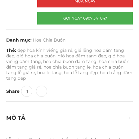
MUA NGAY
GỌI NGAY 0907 541 847
Danh mục:
Hoa Chia Buồn
Thẻ:
đẹp hoa kính viếng giá rẻ
,
giá lẵng hoa đám tang
đẹp
,
giỏ hoa chia buồn
,
giỏ hoa đám tang đẹp
,
giỏ hoa
viếng đám tang
,
hoa chia buồn đám tang
,
hoa chia buồn
đám tang giá rẻ
,
hoa chia buon tang le
,
hoa chia buồn
tang lễ giá rẻ
,
hoa le tang
,
hoa lễ tang đẹp
,
hoa trắng đám
tang đẹp
Share
MÔ TẢ