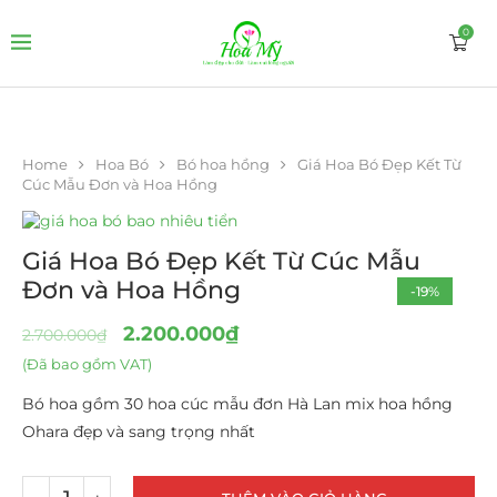
0
Home
Hoa Bó
Bó hoa hồng
Giá Hoa Bó Đẹp Kết Từ
Cúc Mẫu Đơn và Hoa Hồng
Giá Hoa Bó Đẹp Kết Từ Cúc Mẫu
Đơn và Hoa Hồng
-19%
HOT
2.200.000
₫
2.700.000
₫
(Đã bao gồm VAT)
Bó hoa gồm 30 hoa cúc mẫu đơn Hà Lan mix hoa hồng
Ohara đẹp và sang trọng nhất