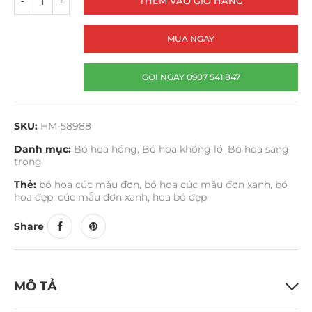
THÊM VÀO GIỎ HÀNG
MUA NGAY
GỌI NGAY 0907 541 847
SKU:
HM-58988
Danh mục:
Bó hoa hồng
,
Bó hoa khổng lồ
,
Bó hoa sang
trọng
Thẻ:
bó hoa cúc mẫu đơn
,
bó hoa cúc mẫu đơn xanh
,
bó
hoa đẹp
,
cúc mẫu đơn xanh
,
hoa bó đẹp
Share
MÔ TẢ