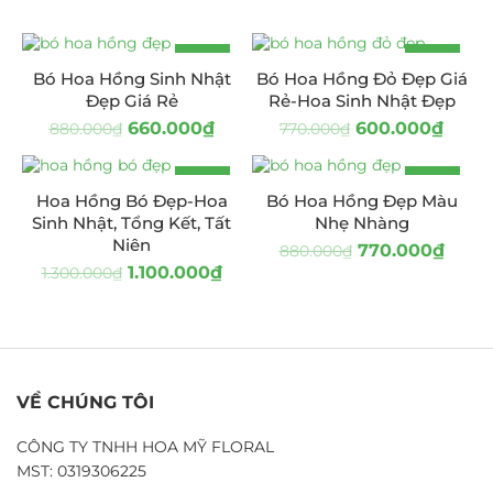
-25%
-22%
Bó Hoa Hồng Sinh Nhật
Bó Hoa Hồng Đỏ Đẹp Giá
Đẹp Giá Rẻ
Rẻ-Hoa Sinh Nhật Đẹp
660.000
₫
600.000
₫
880.000
₫
770.000
₫
-15%
-13%
Hoa Hồng Bó Đẹp-Hoa
Bó Hoa Hồng Đẹp Màu
Sinh Nhật, Tổng Kết, Tất
Nhẹ Nhàng
Niên
770.000
₫
880.000
₫
1.100.000
₫
1.300.000
₫
VỀ CHÚNG TÔI
CÔNG TY TNHH HOA MỸ FLORAL
MST: 0319306225