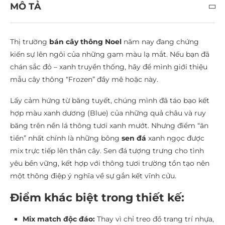
MÔ TẢ
Thị trường
bán cây thông Noel
năm nay đang chứng
kiến sự lên ngôi của những gam màu lạ mắt. Nếu bạn đã
chán sắc đỏ – xanh truyền thống, hãy để mình giới thiệu
mẫu cây thông “Frozen” đầy mê hoặc này.
Lấy cảm hứng từ băng tuyết, chúng mình đã táo bạo kết
hợp màu xanh dương (Blue) của những quả châu và ruy
băng trên nền lá thông tươi xanh mướt. Nhưng điểm “ăn
tiền” nhất chính là những bông
sen đá
xanh ngọc được
mix trực tiếp lên thân cây. Sen đá tượng trưng cho tình
yêu bền vững, kết hợp với thông tươi trường tồn tạo nên
một thông điệp ý nghĩa về sự gắn kết vĩnh cửu.
Điểm khác biệt trong thiết kế:
Mix match độc đáo:
Thay vì chỉ treo đồ trang trí nhựa,