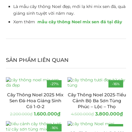
Là mẫu cây thông Noel đẹp, mới lạ khi mix sen đá, quà
giáng sinh tuyệt vời năm nay.
Xem thêm
mẫu cây thông Noel mix sen đá tại đây
SẢN PHẨM LIÊN QUAN
-27%
-16%
Cây Thông Noel 2025 Mix
Cây Thông Noel 2025-Tiểu
Sen Đá-Hoa Giáng Sinh
Cảnh Bộ Ba Sơn Tùng
Có 1-0-2
Phúc – Lộc – Thọ
1.600.000
₫
3.800.000
₫
2.200.000
₫
4.500.000
₫
-16%
-15%