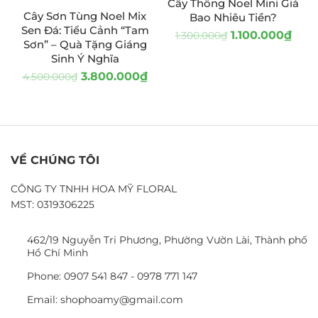
Cây Thông Noel Mini Giá
Cây Sơn Tùng Noel Mix
Bao Nhiêu Tiền?
Sen Đá: Tiểu Cảnh “Tam
1.100.000
₫
1.300.000
₫
Sơn” – Quà Tặng Giáng
Sinh Ý Nghĩa
3.800.000
₫
4.500.000
₫
VỀ CHÚNG TÔI
CÔNG TY TNHH HOA MỸ FLORAL
MST: 0319306225
462/19 Nguyễn Tri Phương, Phường Vườn Lài, Thành phố
Hồ Chí Minh
Phone: 0907 541 847 - 0978 771 147
Email: shophoamy@gmail.com