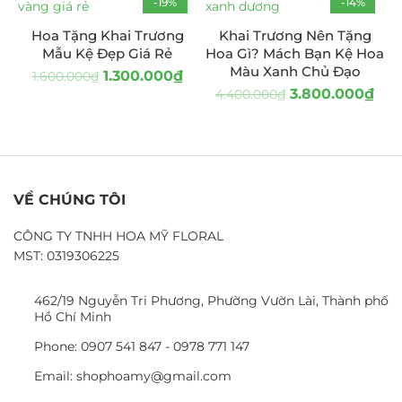
-19%
-14%
Hoa Tặng Khai Trương
Khai Trương Nên Tặng
Mẫu Kệ Đẹp Giá Rẻ
Hoa Gì? Mách Bạn Kệ Hoa
Màu Xanh Chủ Đạo
1.300.000
₫
1.600.000
₫
3.800.000
₫
4.400.000
₫
VỀ CHÚNG TÔI
CÔNG TY TNHH HOA MỸ FLORAL
MST: 0319306225
462/19 Nguyễn Tri Phương, Phường Vườn Lài, Thành phố
Hồ Chí Minh
Phone: 0907 541 847 - 0978 771 147
Email: shophoamy@gmail.com