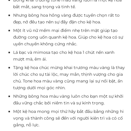
Bông khai trương tone màu vàng luôn là một kệ hoa
bắt mắt, sang trọng và tinh tế.
Nhưng bông hoa hồng vàng được tuyển chọn rất to
đẹp, nở đều tạo nên sự đầy đặn cho kệ hoa.
Một ít vũ nữ mềm mại điểm nhẹ trên mặt giúp tạo
đường cong uốn quanh kệ hoa. Giúp cho kệ hoa có sự
uyển chuyển không cứng nhắc.
Lá bạc và mimosa tạo cho kệ hoa 1 chút nền xanh
mượt mà, êm ái.
Tặng kệ hoa chúc mừng khai trương màu vàng là thay
lời chúc cho sự tài lộc, may mắn, thịnh vượng cho gia
chủ. Tone hoa màu vàng cũng mang lại sự nổi bật, ấn
tượng dưới mọi góc nhìn.
Những bông hoa màu vàng luôn cho bạn một sự khởi
đầu vững chắc bởi niềm tin và sự kính trọng.
Một kệ hoa mong mọi thứ hãy bắt đầu bằng những hi
vọng và thành công sẽ đến với người kiên trì và có cố
gắng, nỗ lực.