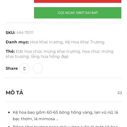
GỌI NGAY 0907 541 847
SKU:
HM-75111
Danh mục:
Hoa Khai trương
,
Kệ Hoa Khai Trương
Thẻ:
Đặt hoa chúc mừng khai trương
,
hoa chúc mừng
khai trương
,
lẵng hoa hồng đẹp
Share
MÔ TẢ
Kệ hoa bao gồm 60-65 bông hồng vàng, lan vũ nữ, lá
bạc thơm, lá mimosa …