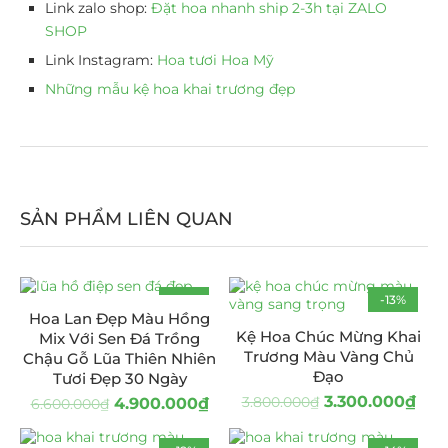
Link zalo shop:
Đặt hoa nhanh ship 2-3h tại ZALO
SHOP
Link Instagram:
Hoa tươi Hoa Mỹ
Những mẫu kệ hoa khai trương đẹp
SẢN PHẨM LIÊN QUAN
-26%
-13%
Hoa Lan Đẹp Màu Hồng
Kệ Hoa Chúc Mừng Khai
Mix Với Sen Đá Trồng
Trương Màu Vàng Chủ
Chậu Gỗ Lũa Thiên Nhiên
Đạo
Tươi Đẹp 30 Ngày
3.300.000
₫
3.800.000
₫
4.900.000
₫
6.600.000
₫