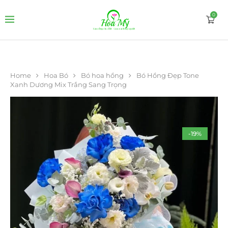
0
Home
Hoa Bó
Bó hoa hồng
Bó Hồng Đẹp Tone
Xanh Dương Mix Trắng Sang Trọng
-19%