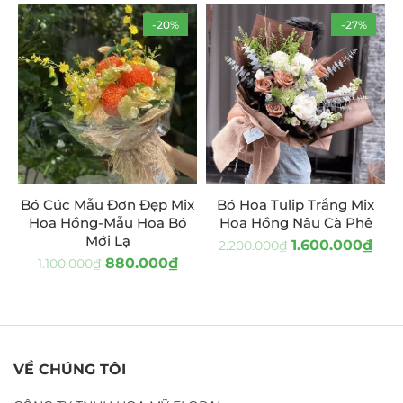
-20%
-27%
Bó Cúc Mẫu Đơn Đẹp Mix
Bó Hoa Tulip Trắng Mix
Hoa Hồng-Mẫu Hoa Bó
Hoa Hồng Nâu Cà Phê
Mới Lạ
1.600.000
₫
2.200.000
₫
880.000
₫
1.100.000
₫
VỀ CHÚNG TÔI