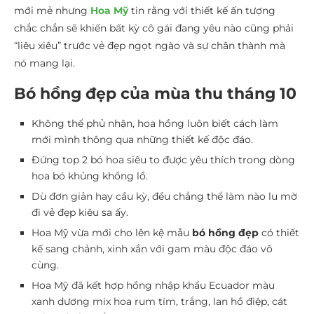
mới mẻ nhưng
Hoa Mỹ
tin rằng với thiết kế ấn tượng
chắc chắn sẽ khiến bất kỳ cô gái đang yêu nào cũng phải
“liêu xiêu” trước vẻ đẹp ngọt ngào và sự chân thành mà
nó mang lại.
Bó hồng đẹp của mùa thu tháng 10
Không thể phủ nhận, hoa hồng luôn biết cách làm
mới mình thông qua những thiết kế độc đáo.
Đứng top 2 bó hoa siêu to được yêu thích trong dòng
hoa bó khủng khổng lồ.
Dù đơn giản hay cầu kỳ, đều chẳng thể làm nào lu mờ
đi vẻ đẹp kiêu sa ấy.
Hoa Mỹ vừa mới cho lên kệ mẫu
bó hồng đẹp
có thiết
kế sang chảnh, xinh xắn với gam màu độc đáo vô
cùng.
Hoa Mỹ đã kết hợp hồng nhập khẩu Ecuador màu
xanh dương mix hoa rum tím, trắng, lan hồ điệp, cát