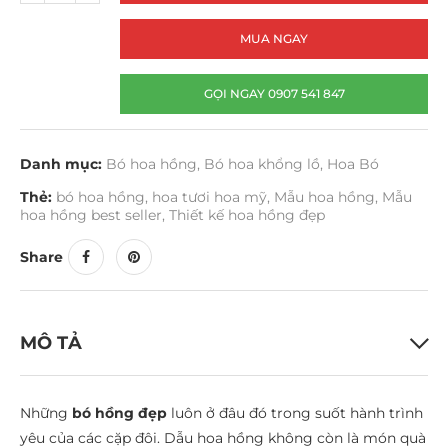
MUA NGAY
GỌI NGAY 0907 541 847
Danh mục:
Bó hoa hồng
,
Bó hoa khổng lồ
,
Hoa Bó
Thẻ:
bó hoa hồng
,
hoa tươi hoa mỹ
,
Mẫu hoa hồng
,
Mẫu
hoa hồng best seller
,
Thiết kế hoa hồng đẹp
Share
MÔ TẢ
Những
bó hồng đẹp
luôn ở đâu đó trong suốt hành trình
yêu của các cặp đôi. Dẫu hoa hồng không còn là món quà