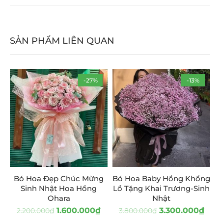
SẢN PHẨM LIÊN QUAN
-27%
-13%
Bó Hoa Đẹp Chúc Mừng
Bó Hoa Baby Hồng Khổng
Sinh Nhật Hoa Hồng
Lồ Tặng Khai Trương-Sinh
Ohara
Nhật
1.600.000
₫
3.300.000
₫
2.200.000
₫
3.800.000
₫