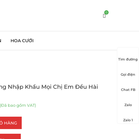
0
N
HOA CƯỚI
Tìm đường
Gọi điện
ng Nhập Khẩu Mọi Chị Em Đều Hài
Chat FB
(Đã bao gồm VAT)
Zalo
Zalo 1
IỎ HÀNG