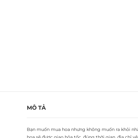
MÔ TẢ
Bạn muốn mua hoa nhưng không muốn ra khỏi nhà? 
hoa sẽ được giao hỏa tốc, đúng thời gian, địa chỉ 