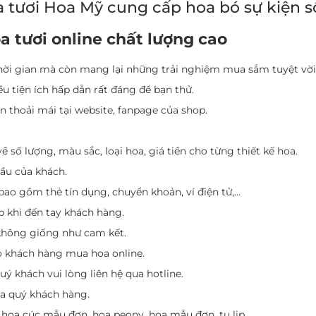
 tươi Hoa Mỹ cung cấp hoa bó sự kiện số
 tươi online chất lượng cao
thời gian mà còn mang lại những trải nghiệm mua sắm tuyệt vời
u tiện ích hấp dẫn rất đáng để bạn thử.
 thoải mái tại website, fanpage của shop.
ề số lượng, màu sắc, loại hoa, giá tiền cho từng thiết kế hoa.
cầu của khách.
ao gồm thẻ tín dụng, chuyển khoản, ví điện tử,…
 khi đến tay khách hàng.
không giống như cam kết.
o khách hàng mua hoa online.
uý khách vui lòng liên hệ qua hotline.
ủa quý khách hàng.
 hoa cúc mẫu đơn, hoa peony, hoa mẫu đơn, tu lip….