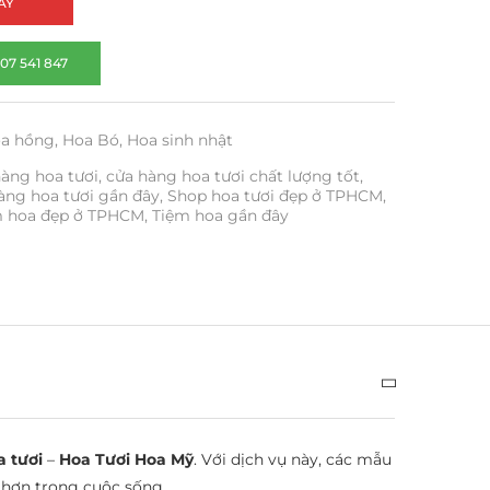
AY
07 541 847
oa hồng
,
Hoa Bó
,
Hoa sinh nhật
àng hoa tươi
,
cửa hàng hoa tươi chất lượng tốt
,
àng hoa tươi gần đây
,
Shop hoa tươi đẹp ở TPHCM
,
m hoa đẹp ở TPHCM
,
Tiệm hoa gần đây
 tươi
–
Hoa Tươi Hoa Mỹ
. Với dịch vụ này, các mẫu
g hơn trong cuộc sống.