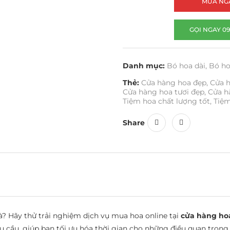
MUA NG
GỌI NGAY 09
Danh mục:
Bó hoa dài
,
Bó h
Thẻ:
Cửa hàng hoa đẹp
,
Cửa h
Cửa hàng hoa tươi đẹp
,
Cửa h
Tiệm hoa chất lượng tốt
,
Tiệ
Share
Hãy thử trải nghiệm dịch vụ mua hoa online tại
cửa hàng hoa
yêu cầu, giúp bạn tối ưu hóa thời gian cho những điều quan trọn