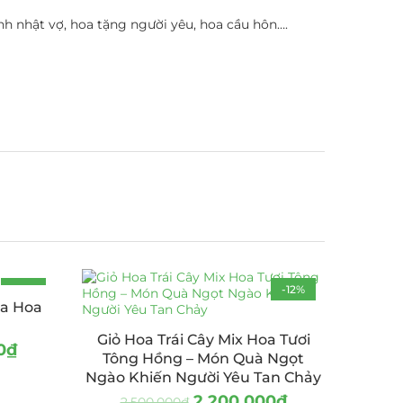
h nhật vợ, hoa tặng người yêu, hoa cầu hôn….
-19%
-12%
óa Hoa
HOT
Giỏ Hoa Trái Cây Mix Hoa Tươi
0
₫
Tông Hồng – Món Quà Ngọt
Ngào Khiến Người Yêu Tan Chảy
2.200.000
₫
2.500.000
₫