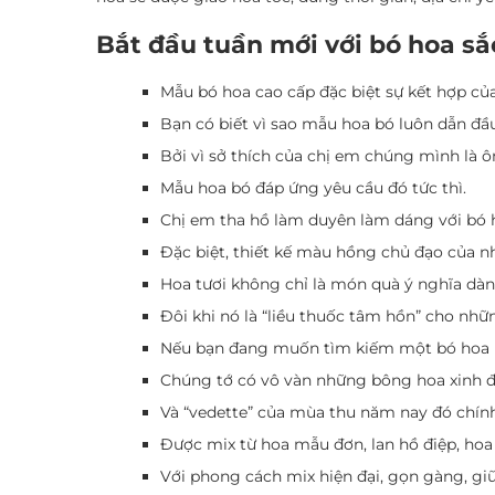
Bắt đầu tuần mới với bó hoa s
Mẫu bó hoa cao cấp đặc biệt sự kết hợp củ
Bạn có biết vì sao mẫu hoa bó luôn dẫn đầ
Bởi vì sở thích của chị em chúng mình là 
Mẫu hoa bó đáp ứng yêu cầu đó tức thì.
Chị em tha hồ làm duyên làm dáng với bó h
Đặc biệt, thiết kế màu hồng chủ đạo của
Hoa tươi không chỉ là món quà ý nghĩa dàn
Đôi khi nó là “liều thuốc tâm hồn” cho nhữn
Nếu bạn đang muốn tìm kiếm một bó hoa n
Chúng tớ có vô vàn những bông hoa xinh 
Và “vedette” của mùa thu năm nay đó chính
Được mix từ hoa mẫu đơn, lan hồ điệp, hoa 
Với phong cách mix hiện đại, gọn gàng, gi