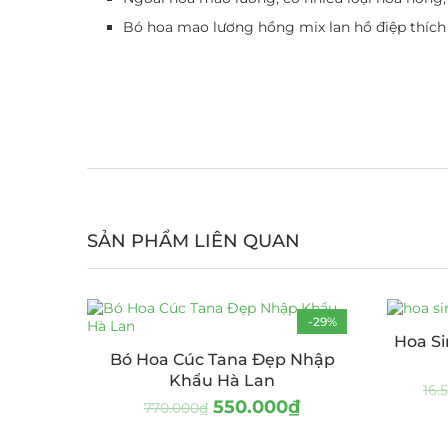
Bó hoa mao lương hồng mix lan hồ điệp thích 
SẢN PHẨM LIÊN QUAN
-29%
Hoa Si
Bó Hoa Cúc Tana Đẹp Nhập
Khẩu Hà Lan
16.
550.000
₫
770.000
₫