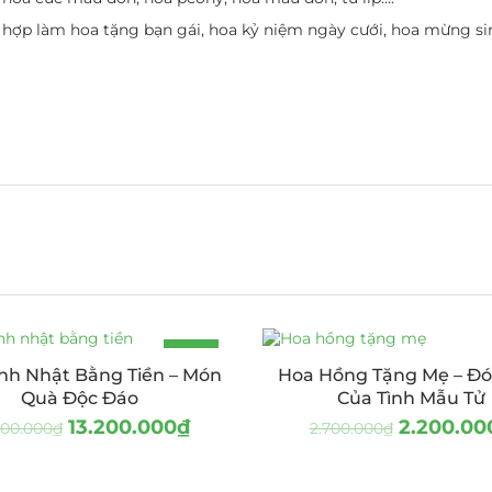
hợp làm hoa tặng bạn gái, hoa kỷ niệm ngày cưới, hoa mừng sin
-20%
nh Nhật Bằng Tiền – Món
Hoa Hồng Tặng Mẹ – Đ
Quà Độc Đáo
Của Tình Mẫu Tử
13.200.000
₫
2.200.00
500.000
₫
2.700.000
₫