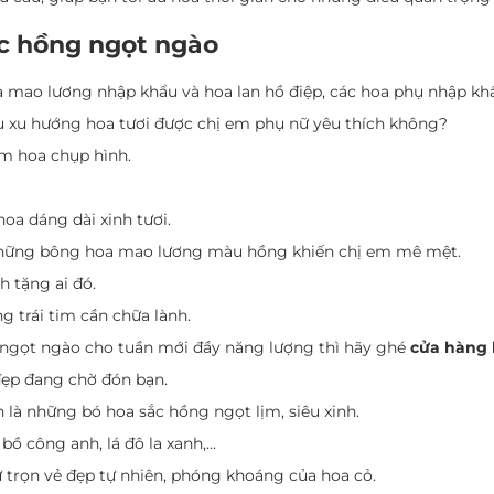
ắc hồng ngọt ngào
a mao lương nhập khẩu và hoa lan hồ điệp, các hoa phụ nhập kh
u xu hướng hoa tươi được chị em phụ nữ yêu thích không?
ôm hoa chụp hình.
oa dáng dài xinh tươi.
 những bông hoa mao lương màu hồng khiến chị em mê mệt.
h tặng ai đó.
g trái tim cần chữa lành.
gọt ngào cho tuần mới đầy năng lượng thì hãy ghé
cửa hàng 
đẹp đang chờ đón bạn.
 là những bó hoa sắc hồng ngọt lịm, siêu xinh.
bồ công anh, lá đô la xanh,…
ữ trọn vẻ đẹp tự nhiên, phóng khoáng của hoa cỏ.