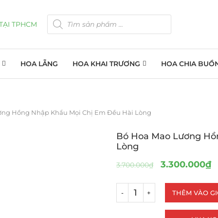
HOA LẴNG
HOA KHAI TRƯƠNG
HOA CHIA BUỒ
ơng Hồng Nhập Khẩu Mọi Chị Em Đều Hài Lòng
Bó Hoa Mao Lương Hồ
Lòng
3.300.000
₫
3.700.000
₫
THÊM VÀO G